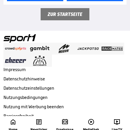
ZUR STARTSEITE
Impressum
Datenschutzhinweise
Datenschutzeinstellungen
Nutzungsbedingungen
Nutzung mit Werbung beenden
Barrierefreiheit





Copyright ©
2026
Sport1 GmbH. Alle Rechte vorbehalten.
Home
Newsticker
Ergebnisse
Mediathek
Live TV