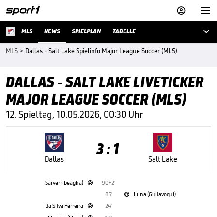



MLS
NEWS
SPIELPLAN
TABELLE
MLS
>
Dallas - Salt Lake Spielinfo Major League Soccer (MLS)
DALLAS - SALT LAKE LIVETICKER
MAJOR LEAGUE SOCCER (MLS)
12. Spieltag, 10.05.2026, 00:30 Uhr
3 : 1
Dallas
Salt Lake
Sarver (Ibeagha)
90+2'

85'
Luna (Guilavogui)

da Silva Ferreira
24'
