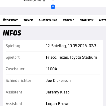
Moreno (Musa)
18'


ÜBERSICHT
TICKER
AUFSTELLUNG
TABELLE
STATISTIK
MAT
INFOS
Spieltag
12. Spieltag, 10.05.2026, 02:30 Uhr
Spielort
Frisco, Texas, Toyota Stadium
Zuschauer
11.004
Schiedsrichter
Joe Dickerson
Assistent
Jeremy Kieso
Assistent
Logan Brown