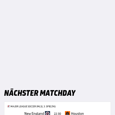
NÄCHSTER MATCHDAY
MAJOR LEAGUE SOCCER (MLS), 3. SPIELTAG
New England
Houston
22:30