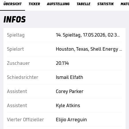
Übersicht
ÜBERSICHT
TICKER
AUFSTELLUNG
TABELLE
STATISTIK
MAT
INFOS
Spieltag
14. Spieltag, 17.05.2026, 02:30 Uhr
Spielort
Houston, Texas, Shell Energy Stadium
Zuschauer
20.114
Schiedsrichter
Ismail Elfath
Assistent
Corey Parker
Assistent
Kyle Atkins
Vierter Offizieller
Elijio Arreguin