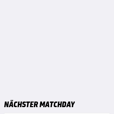
NÄCHSTER MATCHDAY