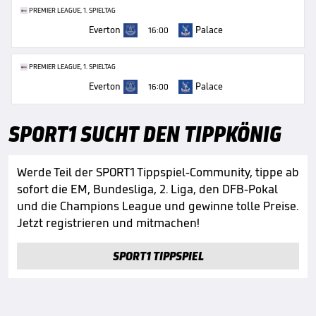
PREMIER LEAGUE, 1. SPIELTAG
Everton
Palace
16:00
PREMIER LEAGUE, 1. SPIELTAG
Everton
Palace
16:00
SPORT1 SUCHT DEN TIPPKÖNIG
Werde Teil der SPORT1 Tippspiel-Community, tippe ab
sofort die EM, Bundesliga, 2. Liga, den DFB-Pokal
und die Champions League und gewinne tolle Preise.
Jetzt registrieren und mitmachen!
SPORT1 TIPPSPIEL