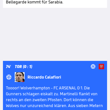
Bellegarde kommt für Sarabia.

74'
TOR (0 : 1)

Riccardo Calafiori
Toooor! Wolverhampton - FC ARSENAL 0:1. Die
Gunners schlagen eiskalt zu. Martinelli flankt von
rechts an den zweiten Pfosten. Dort können die
Wolves nur unzureichend klären. Aus sieben Metern