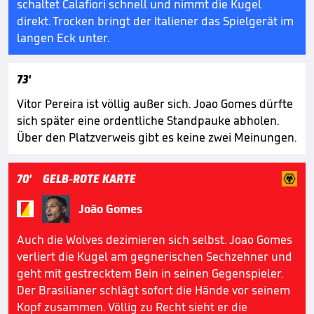
schaltet Calafiori schnell und nimmt die Kugel
direkt. Trocken bringt der Italiener das Spielgerät im
langen Eck unter.
73'
Vitor Pereira ist völlig außer sich. Joao Gomes dürfte
sich später eine ordentliche Standpauke abholen.
Über den Platzverweis gibt es keine zwei Meinungen.
70'
GELB-ROTE KARTE


João Gomes
Auch die Wolves dezimieren sich selbst. Joao Gomes
verliert die Kugel am gegnerischen Sechzehner und
geht mit gestrecktem Bein in seinen Gegenspieler.
Der Brasilianer schlägt sofort die Hände vor seinem
Kopf zusammen. Völlig zu Recht sieht er die