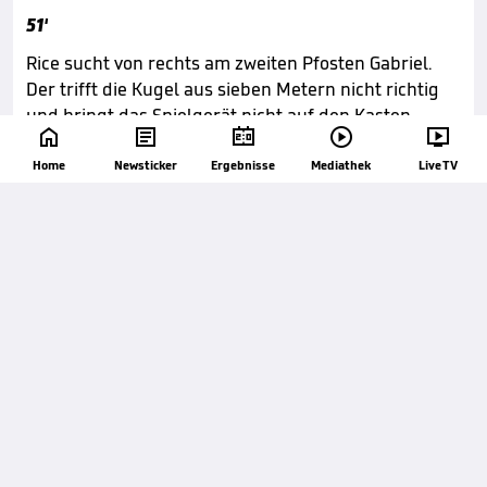
51'
Rice sucht von rechts am zweiten Pfosten Gabriel.
Der trifft die Kugel aus sieben Metern nicht richtig
und bringt das Spielgerät nicht auf den Kasten.





Home
Newsticker
Ergebnisse
Mediathek
Live TV
49'
Arsenal spielt weiter nach vorne. Wolverhampton
steht trotz Überzahl tief.

46'
ANPFIFF 2. HALBZEIT
Es geht weiter.

46'
AUSWECHSLUNG

Riccardo Calafiori