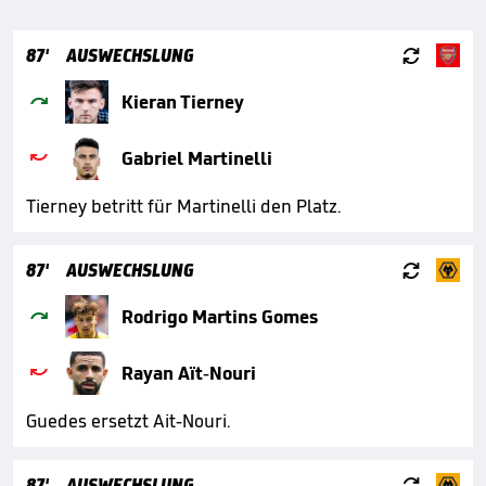

87'
AUSWECHSLUNG

Kieran Tierney

Gabriel Martinelli
Tierney betritt für Martinelli den Platz.

87'
AUSWECHSLUNG

Rodrigo Martins Gomes

Rayan Aït-Nouri
Guedes ersetzt Ait-Nouri.

87'
AUSWECHSLUNG