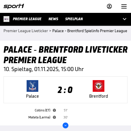



PREMIER LEAGUE
NEWS
SPIELPLAN
Premier League Liveticker
>
Palace - Brentford Spielinfo Premier League
PALACE - BRENTFORD LIVETICKER
PREMIER LEAGUE
10. Spieltag, 01.11.2025, 15:00 Uhr
2 : 0
Palace
Brentford
Collins (ET)
51'

Mateta (Lerma)
30'

