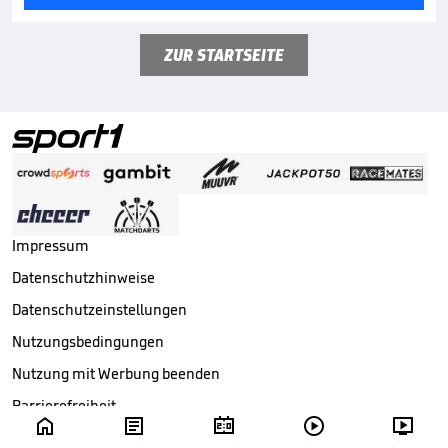
ZUR STARTSEITE
Impressum
Datenschutzhinweise
Datenschutzeinstellungen
Nutzungsbedingungen
Nutzung mit Werbung beenden
Barrierefreiheit





Copyright ©
2026
Sport1 GmbH. Alle Rechte vorbehalten.