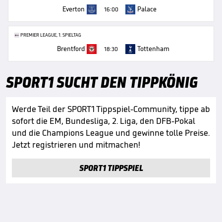
Everton
Palace
16:00
PREMIER LEAGUE, 1. SPIELTAG
Brentford
Tottenham
18:30
SPORT1 SUCHT DEN TIPPKÖNIG
Werde Teil der SPORT1 Tippspiel-Community, tippe ab
sofort die EM, Bundesliga, 2. Liga, den DFB-Pokal
und die Champions League und gewinne tolle Preise.
Jetzt registrieren und mitmachen!
SPORT1 TIPPSPIEL