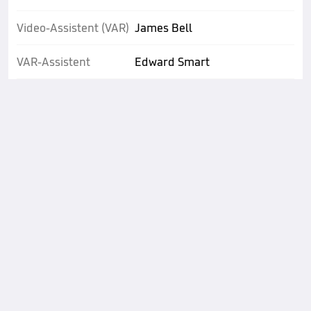
Video-Assistent (VAR)
James Bell
VAR-Assistent
Edward Smart