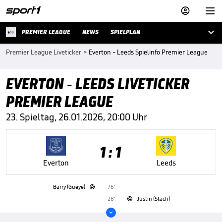



PREMIER LEAGUE
NEWS
SPIELPLAN
Premier League Liveticker
>
Everton - Leeds Spielinfo Premier League
EVERTON - LEEDS LIVETICKER
PREMIER LEAGUE
23. Spieltag, 26.01.2026, 20:00 Uhr
1 : 1
Everton
Leeds
Barry (Gueye)
76'

28'
Justin (Stach)

