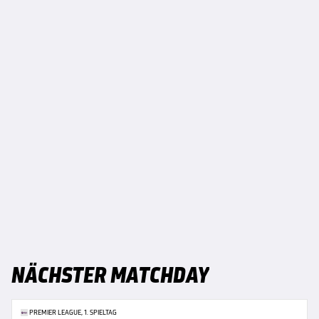
NÄCHSTER MATCHDAY
PREMIER LEAGUE, 1. SPIELTAG