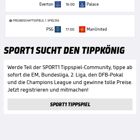
Everton
Palace
16:00
FREUNDSCHAFTSSPIELE, 1. SPIELTAG
PSG
ManUnited
17:00
SPORT1 SUCHT DEN TIPPKÖNIG
Werde Teil der SPORT1 Tippspiel-Community, tippe ab
sofort die EM, Bundesliga, 2. Liga, den DFB-Pokal
und die Champions League und gewinne tolle Preise.
Jetzt registrieren und mitmachen!
SPORT1 TIPPSPIEL