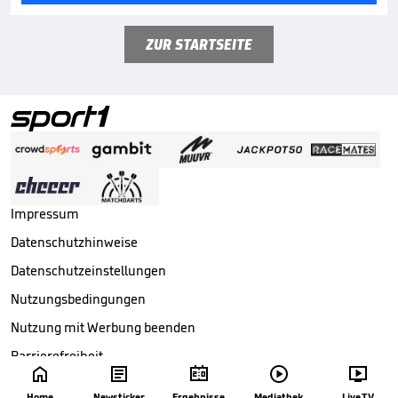
ZUR STARTSEITE
Impressum
Datenschutzhinweise
Datenschutzeinstellungen
Nutzungsbedingungen
Nutzung mit Werbung beenden
Barrierefreiheit





Copyright ©
2026
Sport1 GmbH. Alle Rechte vorbehalten.
Home
Newsticker
Ergebnisse
Mediathek
Live TV