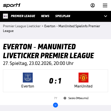



PREMIER LEAGUE
NEWS
SPIELPLAN
Premier League Liveticker
>
Everton - ManUnited Spielinfo Premier
League
EVERTON - MANUNITED
LIVETICKER PREMIER LEAGUE
27. Spieltag, 23.02.2026, 20:00 Uhr
0 : 1
Everton
ManUnited
71'
Sesko (Mbeumo)

