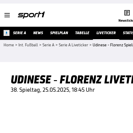


Newstick
SERIE A
NEWS
SPIELPLAN
TABELLE
LIVETICKER
STATI
Home
>
Int. Fußball
>
Serie A
>
Serie A Liveticker
>
Udinese - Florenz Spiel
UDINESE - FLORENZ LIVET
38. Spieltag, 25.05.2025, 18:45 Uhr