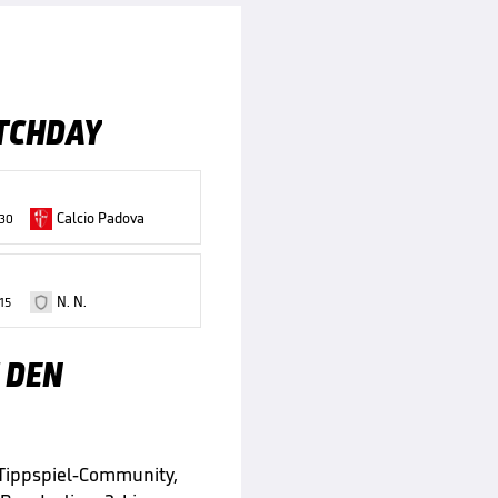
TCHDAY
Calcio Padova
:30
N. N.
15
 DEN
 Tippspiel-Community,