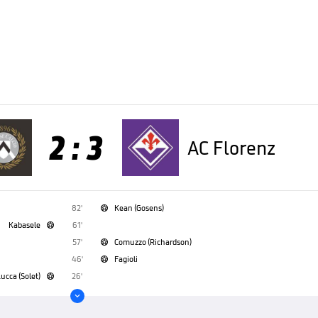
2 : 3
AC Florenz
82'
Kean (Gosens)

Kabasele
61'

57'
Comuzzo (Richardson)

46'
Fagioli

ucca (Solet)
26'

