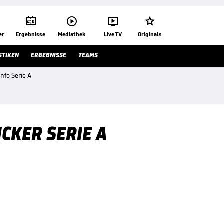




er
Ergebnisse
Mediathek
Live TV
Originals
STIKEN
ERGEBNISSE
TEAMS
info Serie A
ICKER SERIE A