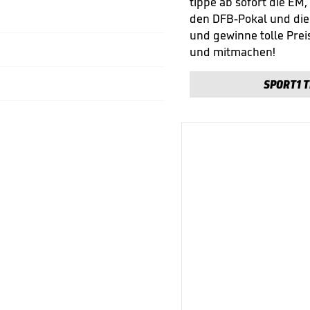
tippe ab sofort die EM,
den DFB-Pokal und di
und gewinne tolle Preis
und mitmachen!
SPORT1 T