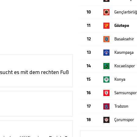
10
Gençlerbirliğ
11
Göztepe
12
Basaksehir
13
Kasımpaşa
14
Kocaelispor
rsucht es mit dem rechten Fuß
15
Konya
16
Samsunspor
17
Trabzon
18
Çorumspor