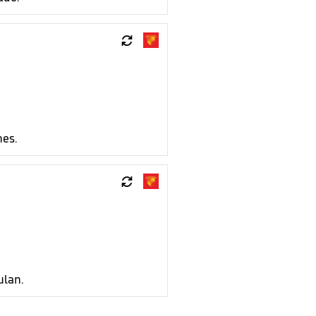

nes.

ulan.