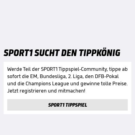
SPORT1 SUCHT DEN TIPPKÖNIG
Werde Teil der SPORT1 Tippspiel-Community, tippe ab
sofort die EM, Bundesliga, 2. Liga, den DFB-Pokal
und die Champions League und gewinne tolle Preise.
Jetzt registrieren und mitmachen!
SPORT1 TIPPSPIEL