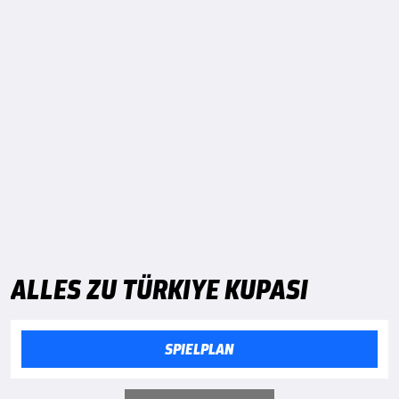
ALLES ZU TÜRKIYE KUPASI
SPIELPLAN