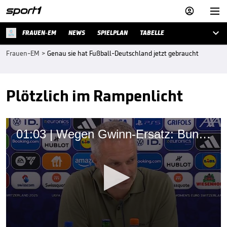



FRAUEN-EM
NEWS
SPIELPLAN
TABELLE
Frauen-EM
>
Genau sie hat Fußball-Deutschland jetzt gebraucht
Plötzlich im Rampenlicht
01:03 | Wegen Gwinn-Ersatz: Bundestrainer wendet sich an Kritiker