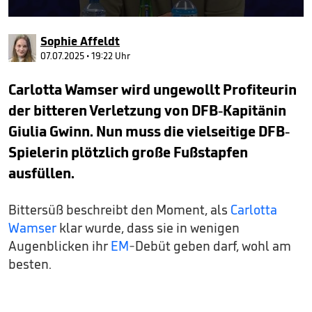
0
seconds
Sophie Affeldt
of
1
07.07.2025 • 19:22 Uhr
minute,
3
Carlotta Wamser wird ungewollt Profiteurin
seconds
der bitteren Verletzung von DFB-Kapitänin
Giulia Gwinn. Nun muss die vielseitige DFB-
Spielerin plötzlich große Fußstapfen
ausfüllen.
Bittersüß beschreibt den Moment, als
Carlotta
Wamser
klar wurde, dass sie in wenigen
Augenblicken ihr
EM
-Debüt geben darf, wohl am
besten.