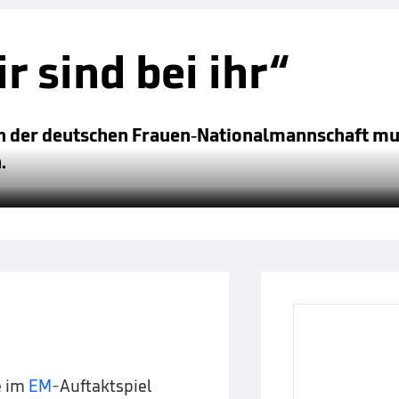
 sind bei ihr“
in der deutschen Frauen-Nationalmannschaft m
.
e im
EM
-Auftaktspiel