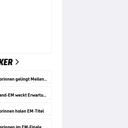
KER

DFB-Juniorinnen gelingt Meilenstein
Deutschland-EM weckt Erwartungen
orinnen holen EM-Titel
orinnen im EM-Finale