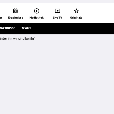




er
Ergebnisse
Mediathek
Live TV
Originals
RGEBNISSE
TEAMS
er ihr, wir sind bei ihr"