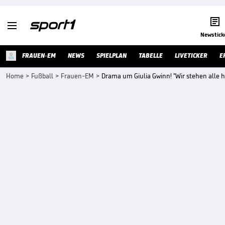


Newstick
FRAUEN-EM
NEWS
SPIELPLAN
TABELLE
LIVETICKER
E
Home
>
Fußball
>
Frauen-EM
>
Drama um Giulia Gwinn! "Wir stehen alle hint