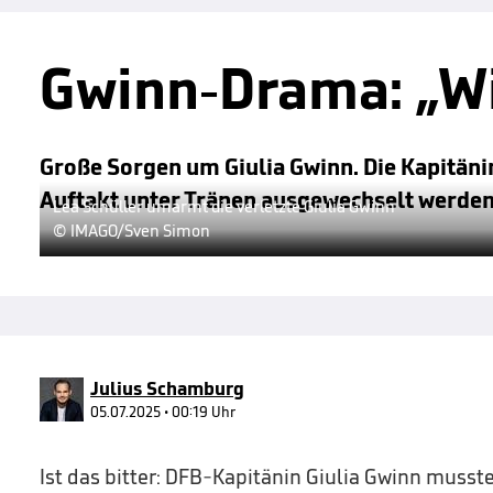
Gwinn-Drama: „Wir
Große Sorgen um Giulia Gwinn. Die Kapitän
Auftakt unter Tränen ausgewechselt werden
Lea Schüller umarmt die verletzte Giulia Gwinn
© IMAGO/Sven Simon
Julius Schamburg
05.07.2025 • 00:19 Uhr
Ist das bitter: DFB-Kapitänin Giulia Gwinn musst