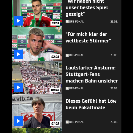
"Wir haben nicht
unser bestes Spiel
gezeigt"

DFB-POKAL
23.05.
01:51
"Für mich klar der
weltbeste Stürmer"

DFB-POKAL
23.05.
02:08
Lautstarker Ansturm:
Stuttgart-Fans
machen Bahn unsicher

DFB-POKAL
23.05.
00:48
Dieses Gefühl hat Löw
beim Pokalfinale

DFB-POKAL
23.05.
01:05