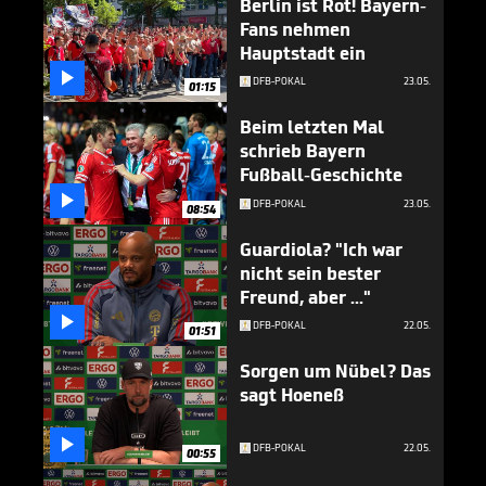
Berlin ist Rot! Bayern-
Fans nehmen
Hauptstadt ein

DFB-POKAL
23.05.
01:15
Beim letzten Mal
schrieb Bayern
Fußball-Geschichte

DFB-POKAL
23.05.
08:54
Guardiola? "Ich war
nicht sein bester
Freund, aber ..."

DFB-POKAL
22.05.
01:51
Sorgen um Nübel? Das
sagt Hoeneß

DFB-POKAL
22.05.
00:55