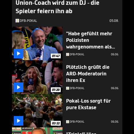
Union-Coach wird zum DJ - die
Spieler feiern ihn ab
DFB-POKAL
05.08.
"Habe gefühlt mehr
Polizisten
wahrgenommen als
Zuschauer"

DFB-POKAL
06.06.
01:47
Plötzlich grüßt die
ARD-Moderatorin
ihren Ex

DFB-POKAL
06.06.
01:20
Pokal-Los sorgt für
pure Ekstase

DFB-POKAL
06.06.
03:22