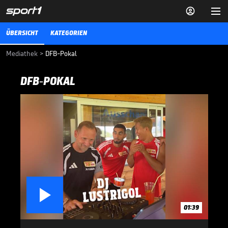


ÜBERSICHT
KATEGORIEN
Mediathek
>
DFB-Pokal
DFB-POKAL

01:39