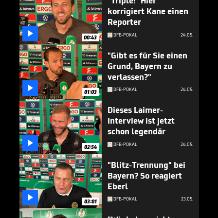
"Triple!" Hier
korrigiert Kane einen
Reporter

DFB-POKAL
24.05.
00:43
"Gibt es für Sie einen
Grund, Bayern zu
verlassen?"

DFB-POKAL
24.05.
01:03
Dieses Laimer-
Interview ist jetzt
schon legendär

DFB-POKAL
24.05.
02:54
"Blitz-Trennung" bei
Bayern? So reagiert
Eberl

DFB-POKAL
23.05.
03:01