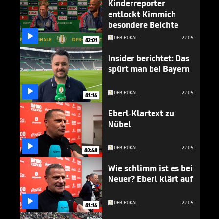
Kinderreporter
entlockt Kimmich
besondere Beichte

DFB-POKAL
22.05.
02:01
Insider berichtet: Das
spürt man bei Bayern

DFB-POKAL
22.05.
01:14
Eberl-Klartext zu
Nübel

DFB-POKAL
22.05.
00:48
Wie schlimm ist es bei
Neuer? Eberl klärt auf

DFB-POKAL
22.05.
01:14