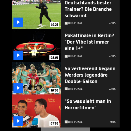
Deutschlands bester
Trainer? Die Branche
schwärmt

DFB-POKAL
22.05.
10:26
Pokalfinale in Berlin?
"Der Vibe ist immer
eine 1+"

DFB-POKAL
22.05.
08:01
So verheerend begann
Werders legendäre
Double-Saison

DFB-POKAL
22.05.
10:04
"So was sieht man in
Horrorfilmen"

DFB-POKAL
19.05.
01:54