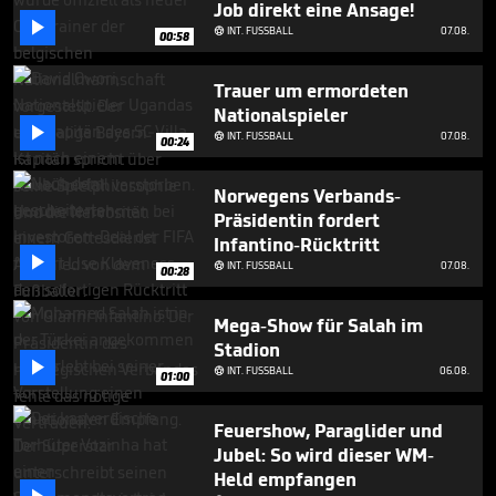
Job direkt eine Ansage!
1

minute,
INT. FUSSBALL
07.08.

00:58
8
seconds
Trauer um ermordeten
Nationalspieler

INT. FUSSBALL
07.08.

00:24
Norwegens Verbands-
Präsidentin fordert
Infantino-Rücktritt

INT. FUSSBALL
07.08.

00:28
Mega-Show für Salah im
Stadion

INT. FUSSBALL
06.08.

01:00
Feuershow, Paraglider und
Jubel: So wird dieser WM-
Held empfangen