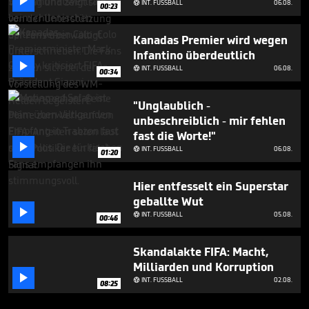

INT. FUSSBALL
06.08.

00:23
Kanadas Premier wird wegen
Infantino überdeutlich

INT. FUSSBALL
06.08.

00:34
"Unglaublich -
unbeschreiblich - mir fehlen
fast die Worte!"

INT. FUSSBALL
06.08.

01:20
Hier entfesselt ein Superstar
geballte Wut

INT. FUSSBALL
05.08.

00:46
Skandalakte FIFA: Macht,
Milliarden und Korruption

INT. FUSSBALL
02.08.

08:25