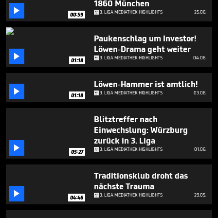
1860 München
minutes,

10
3. LIGA MEDIATHEK HIGHLIGHTS
25.06.
00:59
seconds
Paukenschlag um Investor!
Löwen-Drama geht weiter

3. LIGA MEDIATHEK HIGHLIGHTS
04.06.
01:18
Löwen-Hammer ist amtlich!

3. LIGA MEDIATHEK HIGHLIGHTS
03.06.
01:18
Blitztreffer nach
Einwechslung: Würzburg
zurück in 3. Liga

3. LIGA MEDIATHEK HIGHLIGHTS
01.06.
05:27
Traditionsklub droht das
nächste Trauma

3. LIGA MEDIATHEK HIGHLIGHTS
29.05.
04:46