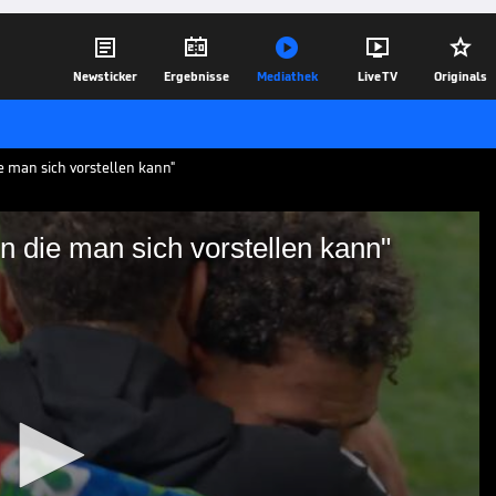





Newsticker
Ergebnisse
Mediathek
Live TV
Originals
e man sich vorstellen kann"
n die man sich vorstellen kann"
nsationen die man sich
der WM niemand kommen sehen. Kap Verde
enden Europameister Spanien einen
oser Jubel.