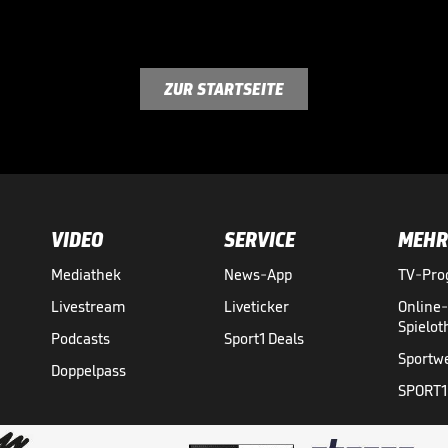
ZUR STARTSEITE
VIDEO
SERVICE
MEHR
Mediathek
News-App
TV-Pr
Livestream
Liveticker
Online
Spielo
Podcasts
Sport1 Deals
Sportw
Doppelpass
SPORT1