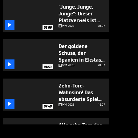
"Junge, Junge,
Junge": Dieser
Platzverweis ist

hochverdient
WM 2026
20.07.
02:06
Der goldene
Schuss, der
Spanien in Ekstase

versetzt
WM 2026
20.07.
01:53
Zehn-Tore-
Wahnsinn! Das
absurdeste Spiel

der WM
WM 2026
19.07.
07:49
Alle zehn Tore des
unfassbaren WM-