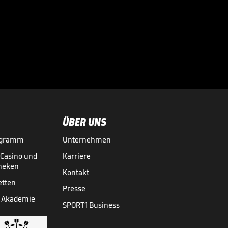
Nach dieser
Monster-Grätsche
rastet das Stadion

aus
WM 2026
15.07.
00:39
ÜBER UNS
ogramm
Unternehmen
-Casino und
Karriere
theken
Kontakt
etten
Presse
 Akademie
SPORT1 Business