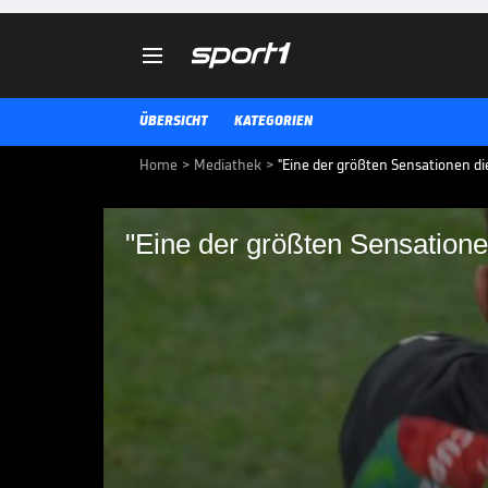

ÜBERSICHT
KATEGORIEN
Home
>
Mediathek
>
"Eine der größten Sensationen di
"Eine der größten Sensatione
"Eine der größten Se
vorstellen kann"
Diese dicke Sensation hat bei 
erkämpft sich gegen den amtier
Punkt. Danach herrscht grenzenl