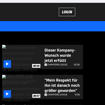
LOGIN
Dieser Kompany-
Wunsch wurde
jetzt erfüllt

CHAMPIONS LEAGUE
05.08.
00:50
"Mein Respekt für
ihn ist danach noch
größer geworden"

CHAMPIONS LEAGUE
19.06.
00:57