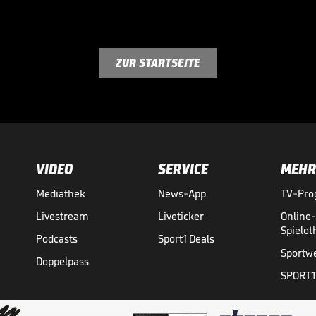
ZUR STARTSEITE
VIDEO
SERVICE
MEHR
Mediathek
News-App
TV-Pr
Livestream
Liveticker
Online
Spielo
Podcasts
Sport1 Deals
Sportw
Doppelpass
SPORT1