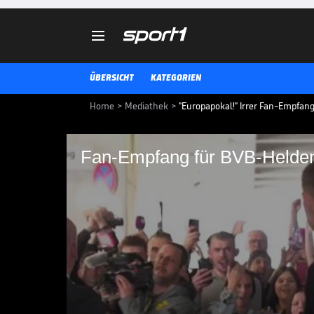

ÜBERSICHT
KATEGORIEN
Home
>
Mediathek
>
"Europapokal!" Irrer Fan-Empfan
Fan-Empfang für BVB-Helde
Fan-Empfang für BV
Die Mannschaft von Borussia Dor
zahlreiche Fans warten am Flug
und empfangen sie lautstark.
CHAMPIONS LEAGUE