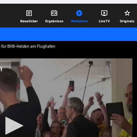





Newsticker
Ergebnisse
Mediathek
Live TV
Originals
g für BVB-Helden am Flughafen
n
B-Helden
tmund landet am Mittag in der Heimat -
hafen auf die Champions-League-Helden
08.05.24