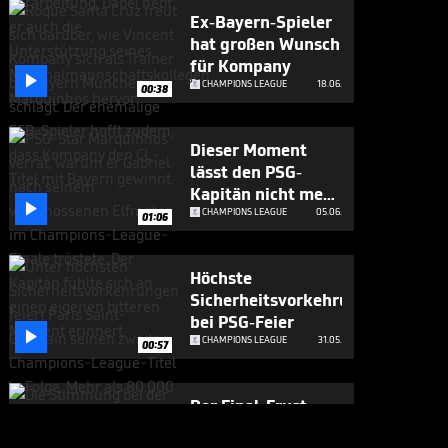
Ex-Bayern-Spieler
hat großen Wunsch
für Kompany

CHAMPIONS LEAGUE
18.06.
00:38
Dieser Moment
lässt den PSG-
Kapitän nicht mehr

los
CHAMPIONS LEAGUE
05.06.
01:06
Höchste
Sicherheitsvorkehrungen
bei PSG-Feier

CHAMPIONS LEAGUE
31.05.
00:57
Der Final-Frust
richtet sich auch an