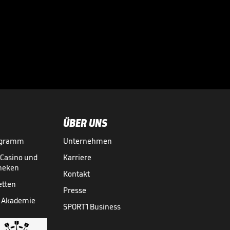
Große Worte nach
Final-Drama!

CHAMPIONS LEAGUE
30.05.
00:43
ÜBER UNS
ogramm
Unternehmen
-Casino und
Karriere
theken
Kontakt
etten
Presse
 Akademie
SPORT1 Business