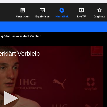





Newsticker
Ergebnisse
Mediathek
Live TV
Originals
zig-Star Sesko erklärt Verbleib
rklärt Verbleib
g-Star erklärt Verbleib
 von RB Leipzig mit einem Wechsel in
 entschied sich aber für einen Verbleib
01.08.24