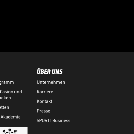
Bei diesen
Superstars
kassierte die

Bundesliga richtig
BUNDESLIGA MEDIATHEK HIGHLIGHTS
07.08.
03:01
ab
ÜBER UNS
ogramm
Unternehmen
-Casino und
Karriere
theken
Kontakt
etten
Presse
 Akademie
SPORT1 Business