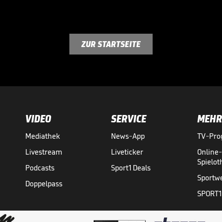
ZUR STARTSEITE
VIDEO
SERVICE
MEHR
Mediathek
News-App
TV-Pr
Livestream
Liveticker
Online
Spielo
Podcasts
Sport1 Deals
Sportw
Doppelpass
SPORT1