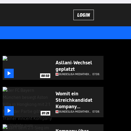
LOGIN
Asllani-Wechsel
geplatzt

BUNDESLIGA MEDIATHEK HIGHLIGHTS
07.08.
00:50
Womit ein
Streichkandidat
Kompany

beeindruckt
BUNDESLIGA MEDIATHEK HIGHLIGHTS
07.08.
01:29