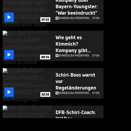
Kompany über
Bayern-Youngster:
"War beeindruckt"

BUNDESLIGA MEDIATHEK HIGHLIGHTS
07.08.
01:55
Wie geht es
Kimmich?
Kompany gibt

Update
BUNDESLIGA MEDIATHEK HIGHLIGHTS
07.08.
00:34
Schiri-Boss warnt
vor
Regeländerungen

BUNDESLIGA MEDIATHEK HIGHLIGHTS
07.08.
02:56
DFB-Schiri-Coach:
"VAR in
Deutschland ist

BUNDESLIGA MEDIATHEK HIGHLIGHTS
07.08.