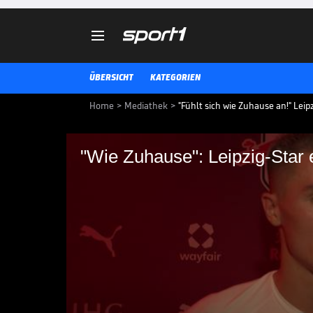

ÜBERSICHT
KATEGORIEN
Home
>
Mediathek
>
"Fühlt sich wie Zuhause an!" Leip
"Wie Zuhause": Leipzig-Star e
"Wie Zuhause": Leipzi
Lange Zeit wurde Benjamin Sesko
Verbindung gebracht. Der Slowene
in Sachsen.
BUNDESLIGA MEDIATHEK HIGHLIGHTS