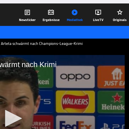





Newsticker
Ergebnisse
Mediathek
Live TV
Originals
h Arteta schwärmt nach Champions-League-Krimi
hwärmt nach Krimi
rteta schwärmt nach Krimi
m Elfmeterschießen und zieht ins
 League ein. Nach der Partie spricht
einer besonderen Nacht.
13.03.24