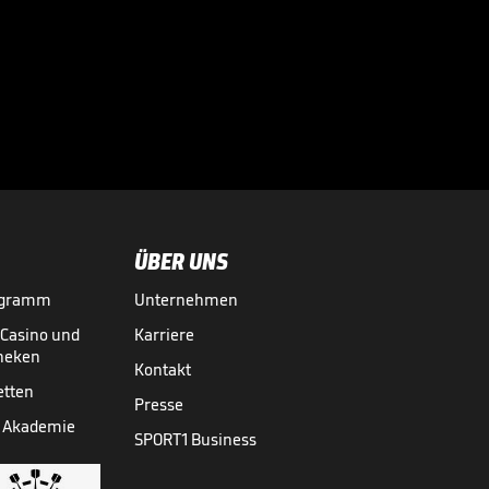
Große Worte nach
Final-Drama!

CHAMPIONS LEAGUE
30.05.
00:43
ÜBER UNS
ogramm
Unternehmen
-Casino und
Karriere
theken
Kontakt
etten
Presse
 Akademie
SPORT1 Business