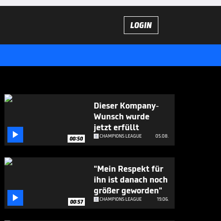
LOGIN
Dieser Kompany-
Wunsch wurde
jetzt erfüllt

CHAMPIONS LEAGUE
05.08.
00:50
"Mein Respekt für
ihn ist danach noch
größer geworden"

CHAMPIONS LEAGUE
19.06.
00:57