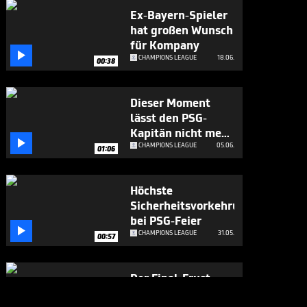
Ex-Bayern-Spieler
hat großen Wunsch
für Kompany

CHAMPIONS LEAGUE
18.06.
00:38
Dieser Moment
lässt den PSG-
Kapitän nicht mehr

los
CHAMPIONS LEAGUE
05.06.
01:06
Höchste
Sicherheitsvorkehrungen
bei PSG-Feier

CHAMPIONS LEAGUE
31.05.
00:57
Der Final-Frust
richtet sich auch an