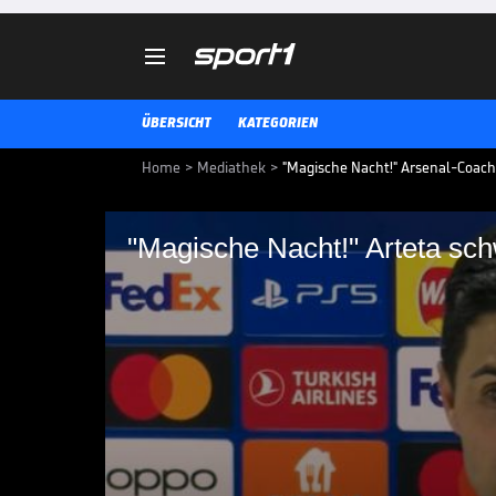

ÜBERSICHT
KATEGORIEN
Home
>
Mediathek
>
"Magische Nacht!" Arsenal-Coac
"Magische Nacht!" Arteta sc
"Magische Nacht!" A
Arsenal bezwingt den FC Porto i
Viertelfinale der UEFA Champions
Gunners-Coach Mikel Arteta von 
CHAMPIONS LEAGUE