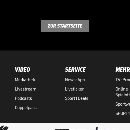
ZUR STARTSEITE
VIDEO
SERVICE
MEHR
Mediathek
News-App
TV-Pr
Livestream
Liveticker
Online
Spielo
Podcasts
Sport1 Deals
Sportw
Doppelpass
SPORT1