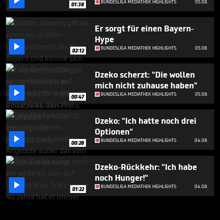

BUNDESLIGA MEDIATHEK HIGHLIGHTS
05.08.
01:38
Er sorgt für einen Bayern-
Hype

BUNDESLIGA MEDIATHEK HIGHLIGHTS
05.08.
02:12
Dzeko scherzt: "Die wollen
mich nicht zuhause haben"

BUNDESLIGA MEDIATHEK HIGHLIGHTS
05.08.
00:47
Dzeko: "Ich hatte noch drei
Optionen"

BUNDESLIGA MEDIATHEK HIGHLIGHTS
04.08.
00:28
Dzeko-Rückkehr: "Ich habe
noch Hunger!"

BUNDESLIGA MEDIATHEK HIGHLIGHTS
04.08.
01:22