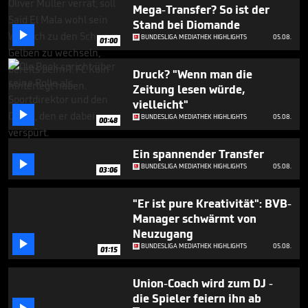
46
Mega-Transfer? So ist der
seconds
Stand bei Diomande

BUNDESLIGA MEDIATHEK HIGHLIGHTS
05.08.
01:00
Druck? "Wenn man die
Zeitung lesen würde,
vielleicht"

BUNDESLIGA MEDIATHEK HIGHLIGHTS
05.08.
00:48
Ein spannender Transfer

BUNDESLIGA MEDIATHEK HIGHLIGHTS
05.08.
03:06
"Er ist pure Kreativität": BVB-
Manager schwärmt von
Neuzugang

BUNDESLIGA MEDIATHEK HIGHLIGHTS
05.08.
01:15
Union-Coach wird zum DJ -
die Spieler feiern ihn ab