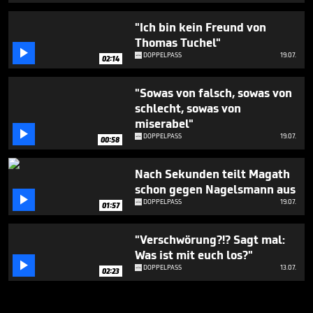
"Ich bin kein Freund von
Thomas Tuchel"

DOPPELPASS
19.07.
02:14
"Sowas von falsch, sowas von
schlecht, sowas von
miserabel"

DOPPELPASS
19.07.
00:58
Nach Sekunden teilt Magath
schon gegen Nagelsmann aus

DOPPELPASS
19.07.
01:57
"Verschwörung?!? Sagt mal:
Was ist mit euch los?"

DOPPELPASS
13.07.
02:23