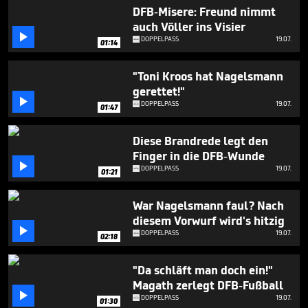
seconds
DFB-Misere: Freund nimmt
auch Völler ins Visier

DOPPELPASS
19.07.
01:14
"Toni Kroos hat Nagelsmann
gerettet!"

DOPPELPASS
19.07.
01:47
Diese Brandrede legt den
Finger in die DFB-Wunde

DOPPELPASS
19.07.
01:21
War Nagelsmann faul? Nach
diesem Vorwurf wird's hitzig

DOPPELPASS
19.07.
02:18
"Da schläft man doch ein!"
Magath zerlegt DFB-Fußball

DOPPELPASS
19.07.
01:30