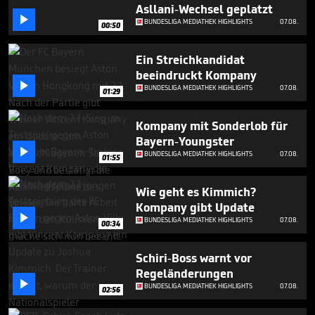
seconds
Asllani-Wechsel geplatzt

BUNDESLIGA MEDIATHEK HIGHLIGHTS
07.08.
00:50
Ein Streichkandidat
beeindruckt Kompany

BUNDESLIGA MEDIATHEK HIGHLIGHTS
07.08.
01:29
Kompany mit Sonderlob für
Bayern-Youngster

BUNDESLIGA MEDIATHEK HIGHLIGHTS
07.08.
01:55
Wie geht es Kimmich?
Kompany gibt Update

BUNDESLIGA MEDIATHEK HIGHLIGHTS
07.08.
00:34
Schiri-Boss warnt vor
Regeländerungen

BUNDESLIGA MEDIATHEK HIGHLIGHTS
07.08.
02:56