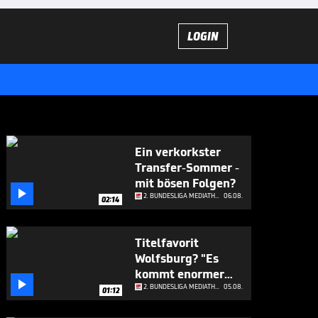
LOGIN
Ein verkorkster
Transfer-Sommer -
mit bösen Folgen?

2. BUNDESLIGA MEDIATHEK HIGHLIGHTS
06.08.
02:14
Titelfavorit
Wolfsburg? "Es
kommt enormer

Druck"
2. BUNDESLIGA MEDIATHEK HIGHLIGHTS
05.08.
01:12