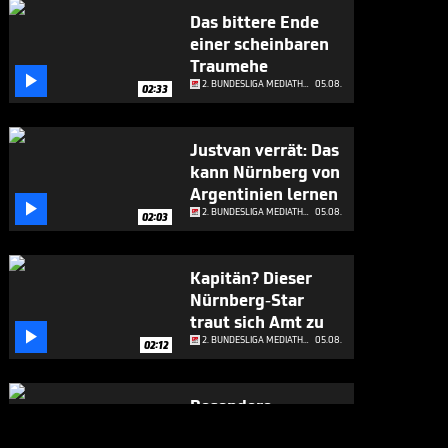
Das bittere Ende
einer scheinbaren
Traumehe

2. BUNDESLIGA MEDIATHEK HIGHLIGHTS
05.08.
02:33
Justvan verrät: Das
kann Nürnberg von
Argentinien lernen

2. BUNDESLIGA MEDIATHEK HIGHLIGHTS
05.08.
02:03
Kapitän? Dieser
Nürnberg-Star
traut sich Amt zu

2. BUNDESLIGA MEDIATHEK HIGHLIGHTS
05.08.
02:12
Besondere
Premiere für St.