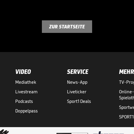
ZUR STARTSEITE
VIDEO
SERVICE
MEHR
Mediathek
News-App
TV-Pr
Livestream
Liveticker
Online
Spielo
Podcasts
Sport1 Deals
Sportw
Doppelpass
SPORT1