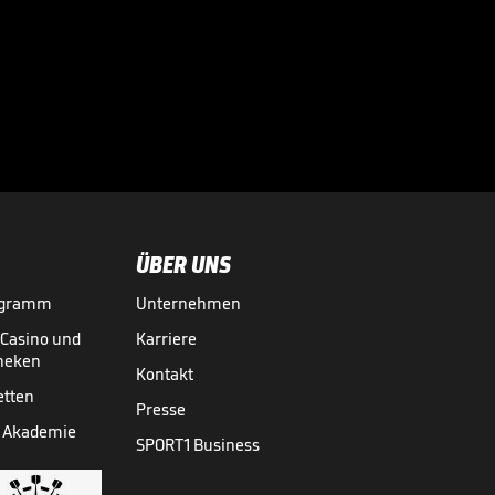
Völler über
Rücktrittsgedanken:
"War nah dran!"

DFB-TEAM
27.07.
01:59
ÜBER UNS
ogramm
Unternehmen
-Casino und
Karriere
theken
Kontakt
etten
Presse
 Akademie
SPORT1 Business