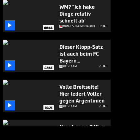
WM? "Ich hake
Dinge relativ
schnell ab"

BUNDESLIGA MEDIATHEK HIGHLIGHTS
31.07.
00:44
Dieser Klopp-Satz
ist auch beim FC
Bayern

angekommen
DFB-TEAM
28.07.
02:46
Volle Breitseite!
Hier ledert Völler
gegen Argentinien

DFB-TEAM
28.07.
02:26
Nagelsmann? Hier
gesteht sich Völler