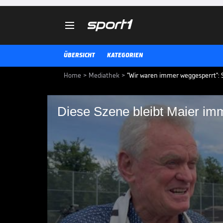

ÜBERSICHT
KATEGORIEN
Home
>
Mediathek
>
"Wir waren immer weggesperrt": 
Diese Szene bleibt Maier im
Diese Szene bleibt M
Sepp Maier wurde mit Deutschlan
blickt die Torwart-Legende zurüc
Seiten des Turniers.
DFB-TEAM