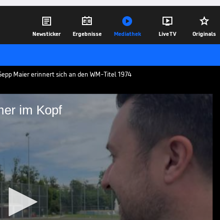





Newsticker
Ergebnisse
Mediathek
Live TV
Originals
Sepp Maier erinnert sich an den WM-Titel 1974
mer im Kopf
aier immer im Kopf
d 1974 Weltmeister. 50 Jahre später
k - und spricht auch über die unschönen
07.07.24