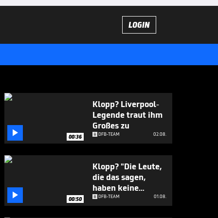
LOGIN
Klopp? Liverpool-
Legende traut ihm
Großes zu

DFB-TEAM
02.08.
00:36
Klopp? "Die Leute,
die das sagen,
haben keine

Ahnung"
DFB-TEAM
01.08.
00:50