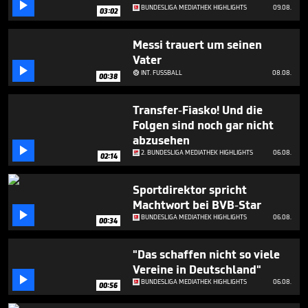

seconds
BUNDESLIGA MEDIATHEK HIGHLIGHTS
09.08.
03:02
Messi trauert um seinen
Vater

INT. FUSSBALL
08.08.

00:38
Transfer-Fiasko! Und die
Folgen sind noch gar nicht
abzusehen

2. BUNDESLIGA MEDIATHEK HIGHLIGHTS
06.08.
02:14
Sportdirektor spricht
Machtwort bei BVB-Star

BUNDESLIGA MEDIATHEK HIGHLIGHTS
06.08.
00:34
"Das schaffen nicht so viele
Vereine in Deutschland"

BUNDESLIGA MEDIATHEK HIGHLIGHTS
06.08.
00:56