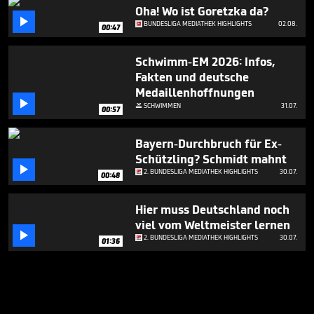
Oha! Wo ist Goretzka da?

BUNDESLIGA MEDIATHEK HIGHLIGHTS
02.08.
00:47
Schwimm-EM 2026: Infos,
Fakten und deutsche
Medaillenhoffnungen

SCHWIMMEN
31.07.

00:57
Bayern-Durchbruch für Ex-
Schützling? Schmidt mahnt

2. BUNDESLIGA MEDIATHEK HIGHLIGHTS
30.07.
00:48
Hier muss Deutschland noch
viel vom Weltmeister lernen

2. BUNDESLIGA MEDIATHEK HIGHLIGHTS
30.07.
01:36