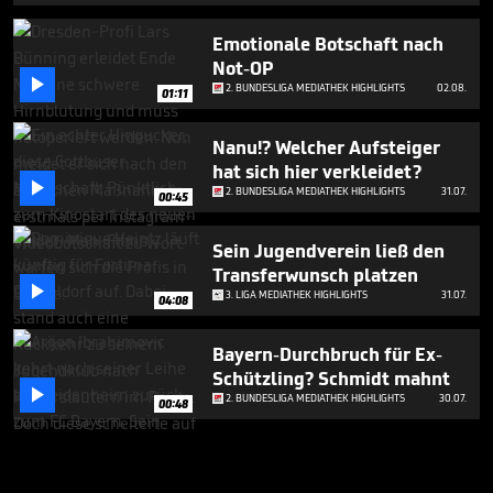
Emotionale Botschaft nach
Not-OP

2. BUNDESLIGA MEDIATHEK HIGHLIGHTS
02.08.
01:11
Nanu!? Welcher Aufsteiger
hat sich hier verkleidet?

2. BUNDESLIGA MEDIATHEK HIGHLIGHTS
31.07.
00:45
Sein Jugendverein ließ den
Transferwunsch platzen

3. LIGA MEDIATHEK HIGHLIGHTS
31.07.
04:08
Bayern-Durchbruch für Ex-
Schützling? Schmidt mahnt

2. BUNDESLIGA MEDIATHEK HIGHLIGHTS
30.07.
00:48