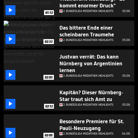
57
kommt enormer Druck"
seconds

2. BUNDESLIGA MEDIATHEK HIGHLIGHTS
05.08.
01:12
Das bittere Ende einer
scheinbaren Traumehe

2. BUNDESLIGA MEDIATHEK HIGHLIGHTS
05.08.
02:33
Justvan verrät: Das kann
Nürnberg von Argentinien
lernen

2. BUNDESLIGA MEDIATHEK HIGHLIGHTS
05.08.
02:03
Kapitän? Dieser Nürnberg-
Star traut sich Amt zu

2. BUNDESLIGA MEDIATHEK HIGHLIGHTS
05.08.
02:12
Besondere Premiere für St.
Pauli-Neuzugang

2. BUNDESLIGA MEDIATHEK HIGHLIGHTS
04.08.
02:05