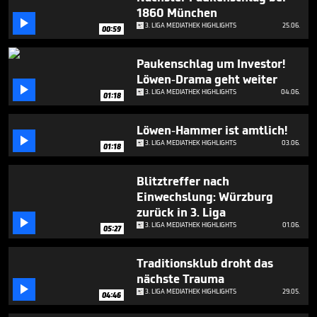
4
1860 München
minutes,

3. LIGA MEDIATHEK HIGHLIGHTS
25.06.
43
00:59
seconds
Paukenschlag um Investor!
Löwen-Drama geht weiter

3. LIGA MEDIATHEK HIGHLIGHTS
04.06.
01:18
Löwen-Hammer ist amtlich!

3. LIGA MEDIATHEK HIGHLIGHTS
03.06.
01:18
Blitztreffer nach
Einwechslung: Würzburg
zurück in 3. Liga

3. LIGA MEDIATHEK HIGHLIGHTS
01.06.
05:27
Traditionsklub droht das
nächste Trauma

3. LIGA MEDIATHEK HIGHLIGHTS
29.05.
04:46