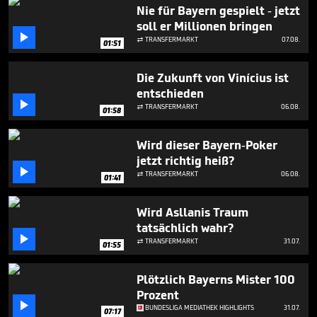
5
Nie für Bayern gespielt - jetzt
minutes,
soll er Millionen bringen
14

seconds
TRANSFERMARKT
07.08.

01:51
Die Zukunft von Vinícius ist
entschieden

TRANSFERMARKT
06.08.

01:58
Wird dieser Bayern-Poker
jetzt richtig heiß?

TRANSFERMARKT
06.08.

01:41
Wird Asllanis Traum
tatsächlich wahr?

TRANSFERMARKT
31.07.

01:55
Plötzlich Bayerns Mister 100
Prozent

BUNDESLIGA MEDIATHEK HIGHLIGHTS
31.07.
07:17