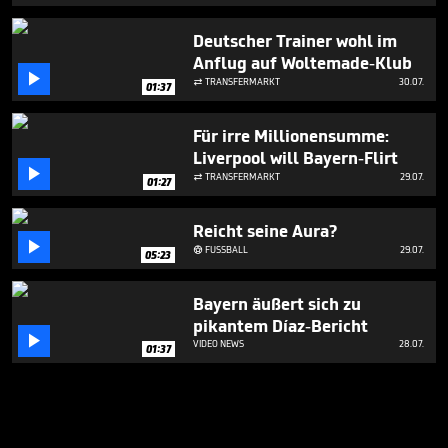
Deutscher Trainer wohl im
Anflug auf Woltemade-Klub

TRANSFERMARKT
30.07.

01:37
Für irre Millionensumme:
Liverpool will Bayern-Flirt

TRANSFERMARKT
29.07.

01:27
Reicht seine Aura?

FUSSBALL
29.07.

05:23
Bayern äußert sich zu
pikantem Díaz-Bericht

VIDEO NEWS
28.07.
01:37