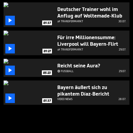
Deutscher Trainer wohl im
Anflug auf Woltemade-Klub

TRANSFERMARKT
30.07.

01:37
Für irre Millionensumme:
Liverpool will Bayern-Flirt

TRANSFERMARKT
29.07.

01:27
Reicht seine Aura?

FUSSBALL
29.07.

05:23
Bayern äußert sich zu
pikantem Díaz-Bericht

VIDEO NEWS
28.07.
01:37