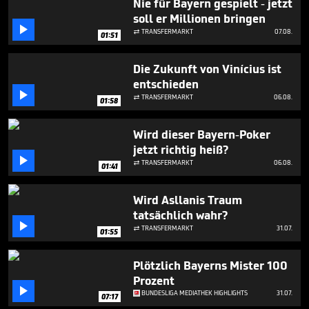
Nie für Bayern gespielt - jetzt
5
soll er Millionen bringen
minutes,

33
TRANSFERMARKT
07.08.

01:51
seconds
Die Zukunft von Vinícius ist
entschieden

TRANSFERMARKT
06.08.

01:58
Wird dieser Bayern-Poker
jetzt richtig heiß?

TRANSFERMARKT
06.08.

01:41
Wird Asllanis Traum
tatsächlich wahr?

TRANSFERMARKT
31.07.

01:55
Plötzlich Bayerns Mister 100
Prozent

BUNDESLIGA MEDIATHEK HIGHLIGHTS
31.07.
07:17