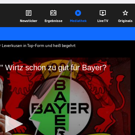





Newsticker
Ergebnisse
Mediathek
Live TV
Originals
er Leverkusen in Top-Form und heiß begehrt
 Wirtz schon zu gut für Bayer?
achsen!" Wirtz schon zu
uter Top-Form und liefert eine starke
. Macht ein Verbleib bei Leverkusen