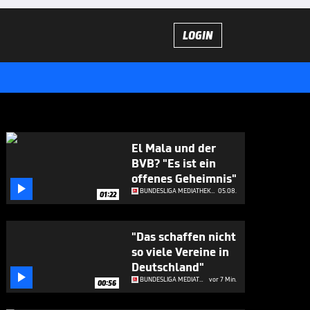
LOGIN
El Mala und der
BVB? "Es ist ein
offenes Geheimnis"

BUNDESLIGA MEDIATHEK HIGHLIGHTS
05.08.
01:22
"Das schaffen nicht
so viele Vereine in
Deutschland"

BUNDESLIGA MEDIATHEK HIGHLIGHTS
vor 7 Min.
00:56