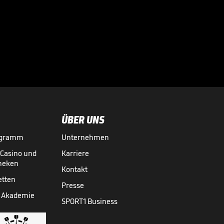
noch drei
Optionen"

BUNDESLIGA MEDIATHEK HIGHLIGHTS
04.08.
00:28
ÜBER UNS
ogramm
Unternehmen
-Casino und
Karriere
theken
Kontakt
etten
Presse
 Akademie
SPORT1 Business