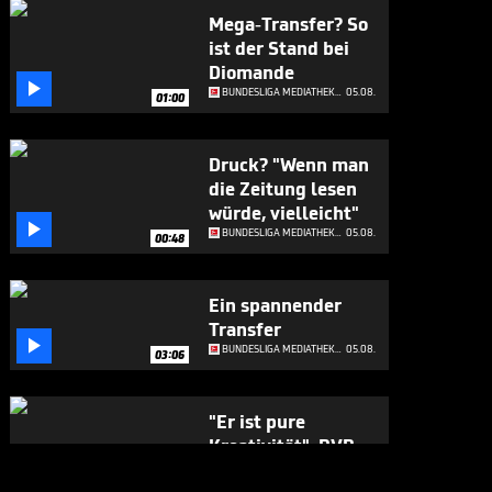
Mega-Transfer? So
ist der Stand bei
Diomande

BUNDESLIGA MEDIATHEK HIGHLIGHTS
05.08.
01:00
Druck? "Wenn man
die Zeitung lesen
würde, vielleicht"

BUNDESLIGA MEDIATHEK HIGHLIGHTS
05.08.
00:48
Ein spannender
Transfer

BUNDESLIGA MEDIATHEK HIGHLIGHTS
05.08.
03:06
"Er ist pure
Kreativität": BVB-
Manager schwärmt

BUNDESLIGA MEDIATHEK HIGHLIGHTS
05.08.