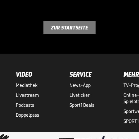
ZUR STARTSEITE
VIDEO
SERVICE
MEHR
Mediathek
News-App
TV-Pr
Livestream
Liveticker
Online
Spielo
Podcasts
Sport1 Deals
Sportw
Doppelpass
SPORT1