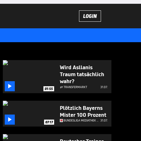
LOGIN
Wird Asllanis
Traum tatsächlich
wahr?

TRANSFERMARKT
31.07.

01:55
Plötzlich Bayerns
Mister 100 Prozent

BUNDESLIGA MEDIATHEK HIGHLIGHTS
31.07.
07:17