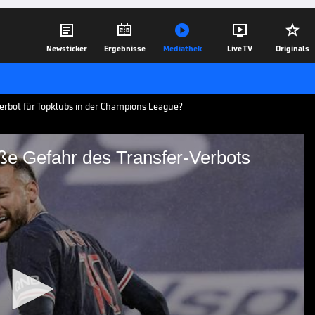





Newsticker
Ergebnisse
Mediathek
Live TV
Originals
erbot für Topklubs in der Champions League?
ße Gefahr des Transfer-Verbots
 Die große Gefahr des
Verbot für europäische Topklubs nach.
ich fatal auf das Fußballgeschäft