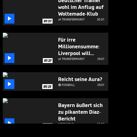
Deutscher Trainer
wohl im Anflug auf
Woltemade-Klub

TRANSFERMARKT
30.07.

01:37
Für irre
Millionensumme:
Liverpool will

Bayern-Flirt
TRANSFERMARKT
29.07.

01:27
Reicht seine Aura?

FUSSBALL
29.07.

05:23
Bayern äußert sich
zu pikantem Díaz-
Bericht

VIDEO NEWS
28.07.
01:37