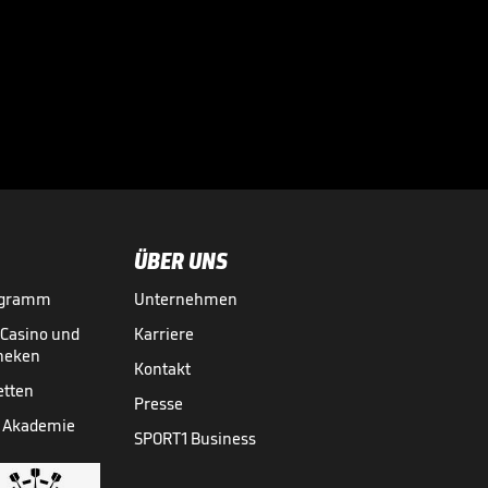
zum FC Bayern?

TRANSFERMARKT
15.07.

01:16
ÜBER UNS
ogramm
Unternehmen
-Casino und
Karriere
theken
Kontakt
etten
Presse
 Akademie
SPORT1 Business