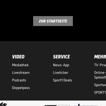
ZUR STARTSEITE
VIDEO
SERVICE
MEHR
Mediathek
News-App
TV-Pr
Livestream
Liveticker
Online
Spielo
Podcasts
Sport1 Deals
Sportw
Doppelpass
SPORT1