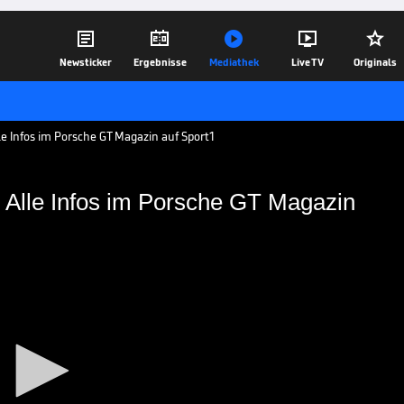





Newsticker
Ergebnisse
Mediathek
Live TV
Originals
 Infos im Porsche GT Magazin auf Sport1
Alle Infos im Porsche GT Magazin
rgring: Alle Infos im
ing ist bereits in vollem Gange! Alle
ibt es im Nachgang auf SPORT1 im