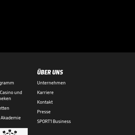
Formel-1-Hammer!
Newey erklärt
Entscheidung

FORMEL 1
10.09.
02:02
ÜBER UNS
ogramm
Unternehmen
-Casino und
Karriere
theken
Kontakt
etten
Presse
 Akademie
SPORT1 Business