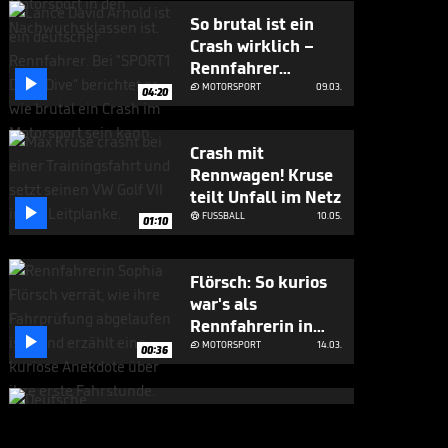
So brutal ist ein
Crash wirklich –
Rennfahrer

berichtet
MOTORSPORT
09.03.

04:20
Crash mit
Rennwagen! Kruse
teilt Unfall im Netz

FUSSBALL
10.05.

01:10
Flörsch: So kurios
war's als
Rennfahrerin in

der Fahrschule
MOTORSPORT
14.03.

00:36
Flörsch über ihr
Vorbild: "Bin in