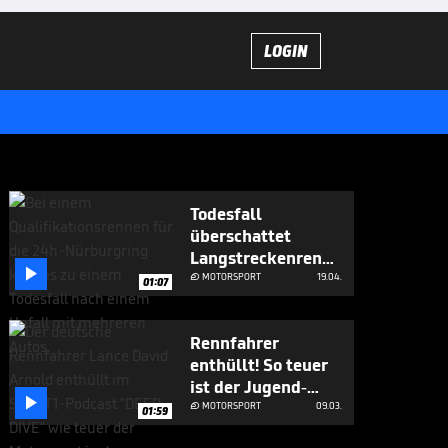
LOGIN
Todesfall
überschattet
Langstreckenrennen

am Nürburgring
MOTORSPORT
19.04.

01:07
Rennfahrer
enthüllt! So teuer
ist der Jugend-

Motorsport
MOTORSPORT
09.03.

01:59