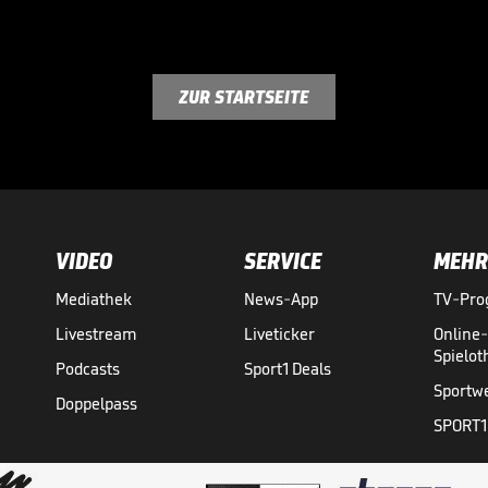
ZUR STARTSEITE
VIDEO
SERVICE
MEHR
Mediathek
News-App
TV-Pr
Livestream
Liveticker
Online
Spielo
Podcasts
Sport1 Deals
Sportw
Doppelpass
SPORT1