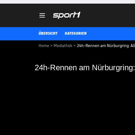

ÜBERSICHT
KATEGORIEN
Home
>
Mediathek
>
24h-Rennen am Nürburgring: Alle
24h-Rennen am Nürburgring: 
24h-Rennen am Nürbu
Porsche GT Magazin
Das 24h-Rennen auf dem Nürburgr
Infos und Zusammenfassungen g
Porsche GT Magazin.