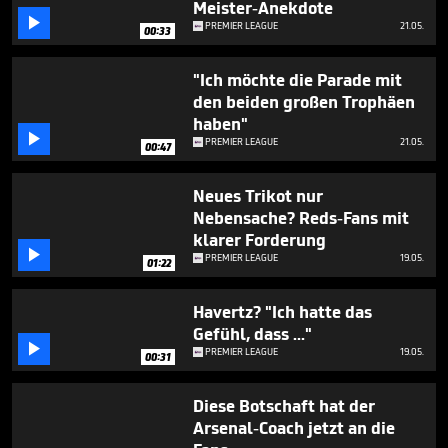
Meister-Anekdote

PREMIER LEAGUE
21.05.
00:33
"Ich möchte die Parade mit
den beiden großen Trophäen
haben"

PREMIER LEAGUE
21.05.
00:47
Neues Trikot nur
Nebensache? Reds-Fans mit
klarer Forderung

PREMIER LEAGUE
19.05.
01:22
Havertz? "Ich hatte das
Gefühl, dass ..."

PREMIER LEAGUE
19.05.
00:31
Diese Botschaft hat der
Arsenal-Coach jetzt an die