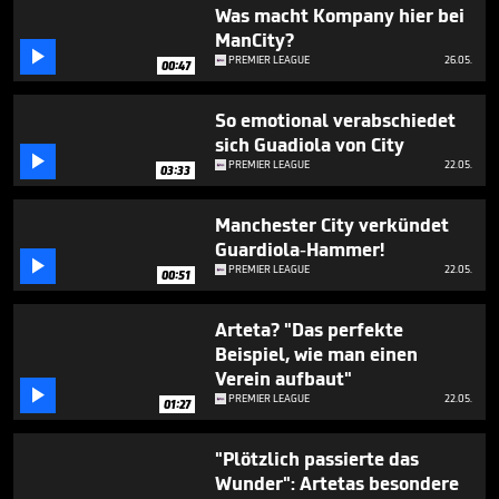
5
Was macht Kompany hier bei
minutes,
ManCity?
12

PREMIER LEAGUE
26.05.
seconds
00:47
So emotional verabschiedet
sich Guadiola von City

PREMIER LEAGUE
22.05.
03:33
Manchester City verkündet
Guardiola-Hammer!

PREMIER LEAGUE
22.05.
00:51
Arteta? "Das perfekte
Beispiel, wie man einen
Verein aufbaut"

PREMIER LEAGUE
22.05.
01:27
"Plötzlich passierte das
Wunder": Artetas besondere