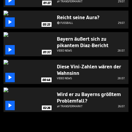

TRANSFERMARKT
29.07.

01:27
Reicht seine Aura?

FUSSBALL
29.07.

05:23
Bayern äußert sich zu
pikantem Díaz-Bericht

VIDEO NEWS
28.07.
01:37
Diese Vini-Zahlen wären der
Wahnsinn

VIDEO NEWS
28.07.
00:46
Wird er zu Bayerns größtem
Problemfall?

TRANSFERMARKT
26.07.

02:26