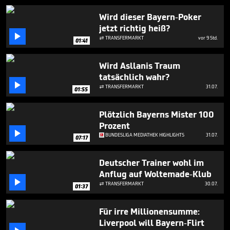
1
minute,
Wird dieser Bayern-Poker
6
jetzt richtig heiß?
seconds

TRANSFERMARKT
vor 9 Std.

01:41
Wird Asllanis Traum
tatsächlich wahr?

TRANSFERMARKT
31.07.

01:55
Plötzlich Bayerns Mister 100
Prozent

BUNDESLIGA MEDIATHEK HIGHLIGHTS
31.07.
07:17
Deutscher Trainer wohl im
Anflug auf Woltemade-Klub

TRANSFERMARKT
30.07.

01:37
Für irre Millionensumme:
Liverpool will Bayern-Flirt