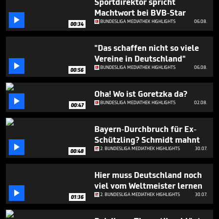
Sportdirektor spricht
44
Machtwort bei BVB-Star
seconds

BUNDESLIGA MEDIATHEK HIGHLIGHTS
06.08.
00:34
"Das schaffen nicht so viele
Vereine in Deutschland"

BUNDESLIGA MEDIATHEK HIGHLIGHTS
06.08.
00:56
Oha! Wo ist Goretzka da?

BUNDESLIGA MEDIATHEK HIGHLIGHTS
02.08.
00:47
Bayern-Durchbruch für Ex-
Schützling? Schmidt mahnt

2. BUNDESLIGA MEDIATHEK HIGHLIGHTS
30.07.
00:48
Hier muss Deutschland noch
viel vom Weltmeister lernen

2. BUNDESLIGA MEDIATHEK HIGHLIGHTS
30.07.
01:36