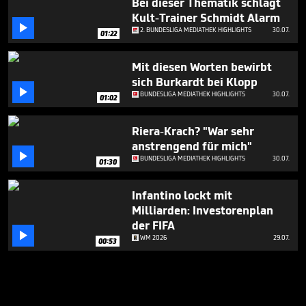
Bei dieser Thematik schlägt
Kult-Trainer Schmidt Alarm

2. BUNDESLIGA MEDIATHEK HIGHLIGHTS
30.07.
01:22
Mit diesen Worten bewirbt
sich Burkardt bei Klopp

BUNDESLIGA MEDIATHEK HIGHLIGHTS
30.07.
01:02
Riera-Krach? "War sehr
anstrengend für mich"

BUNDESLIGA MEDIATHEK HIGHLIGHTS
30.07.
01:30
Infantino lockt mit
Milliarden: Investorenplan
der FIFA

WM 2026
29.07.
00:53