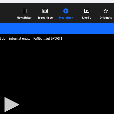





Newsticker
Ergebnisse
Mediathek
Live TV
Originals
d dem internationalen Fußball auf SPORT1
C durch
che Feiereien seiner Profis. Ein
 seinem neuen Klub bisher noch nicht
28.11.17