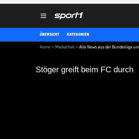

ÜBERSICHT
KATEGORIEN
Home
>
Mediathek
>
Alle News aus der Bundesliga un
Stöger greift beim FC durch
Stöger greift beim F
Peter Stöger reagiert auf angebli
ehemaliger Bayern-Profi hat bei
eingeschlagen.