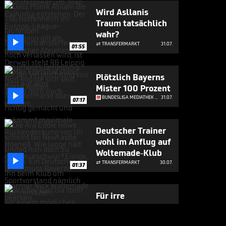
Wird Asllanis
Traum tatsächlich
wahr?

TRANSFERMARKT
31.07.

01:55
Plötzlich Bayerns
Mister 100 Prozent

BUNDESLIGA MEDIATHEK HIGHLIGHTS
31.07.
07:17
Deutscher Trainer
wohl im Anflug auf
Woltemade-Klub

TRANSFERMARKT
30.07.

01:37
Für irre
Millionensumme:
Liverpool will