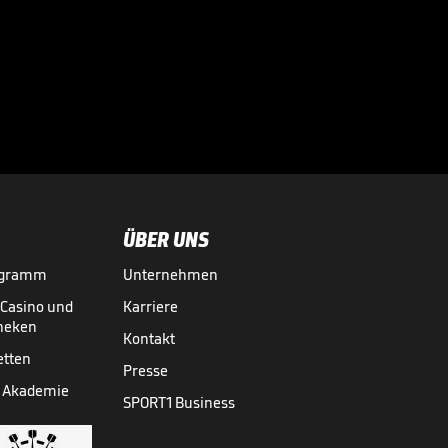
Problemfall?

TRANSFERMARKT
26.07.

02:26
ÜBER UNS
ogramm
Unternehmen
-Casino und
Karriere
theken
Kontakt
etten
Presse
 Akademie
SPORT1 Business