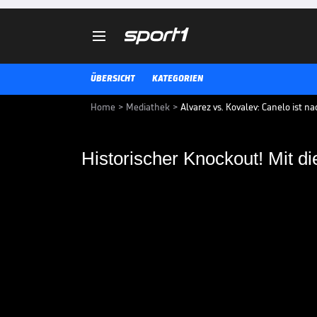

ÜBERSICHT
KATEGORIEN
Home
>
Mediathek
>
Alvarez vs. Kovalev: Canelo ist
Historischer Knockou
macht sich Canelo un
Saul "Canelo" Alvarez ist neuer
Der Mexikaner gewann gegen den 
Kovalev durch K.o. in der elften 