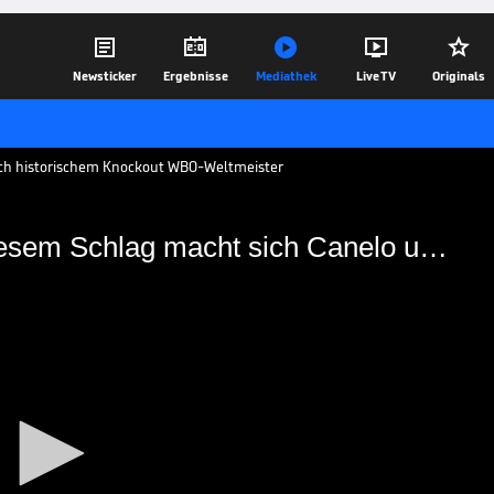





Newsticker
Ergebnisse
Mediathek
Live TV
Originals
 nach historischem Knockout WBO-Weltmeister
Historischer Knockout! Mit diesem Schlag macht sich Canelo unsterblich
t! Mit diesem Schlag
sterblich
 WBO-Weltmeister im Halbschwergewicht.
russischen Titelverteidiger Sergey
Runde.