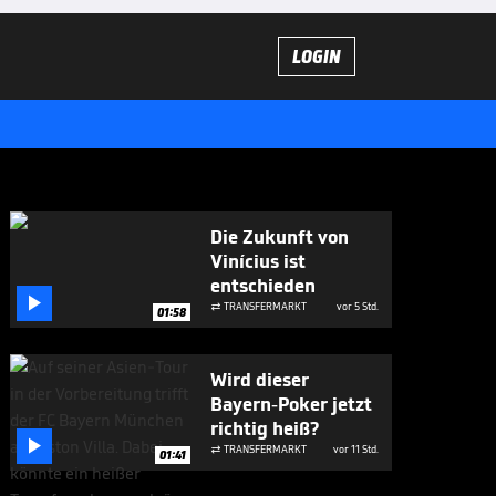
LOGIN
Die Zukunft von
Vinícius ist
entschieden

TRANSFERMARKT
vor 5 Std.

01:58
Wird dieser
Bayern-Poker jetzt
richtig heiß?

TRANSFERMARKT
vor 11 Std.

01:41