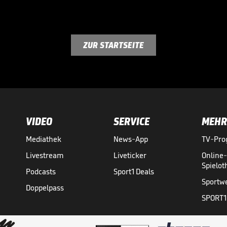
ZUR STARTSEITE
VIDEO
SERVICE
MEHR
Mediathek
News-App
TV-Pr
Livestream
Liveticker
Online
Spielo
Podcasts
Sport1 Deals
Sportw
Doppelpass
SPORT1