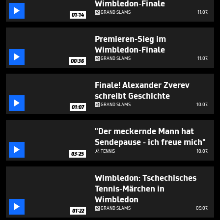
Wimbledon-Finale

GRAND SLAMS
11.07.
01:14
Premieren-Sieg im
Wimbledon-Finale

GRAND SLAMS
11.07.
00:36
Finale! Alexander Zverev
schreibt Geschichte

GRAND SLAMS
10.07.
01:07
"Der meckernde Mann hat
Sendepause - ich freue mich"

TENNIS
10.07.

03:25
Wimbledon: Tschechisches
Tennis-Märchen in
Wimbledon

GRAND SLAMS
09.07.
01:22