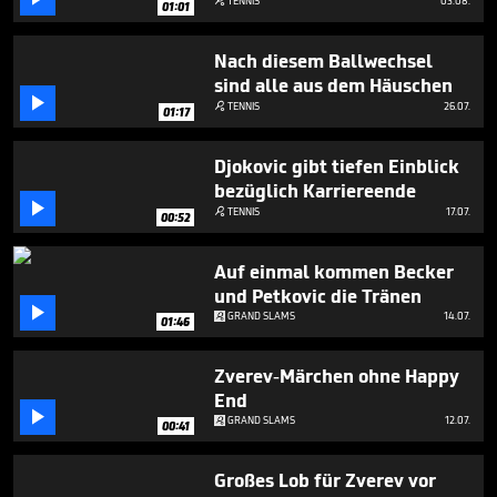
TENNIS
03.08.

01:01
1
minute,
22
Nach diesem Ballwechsel
seconds
sind alle aus dem Häuschen

TENNIS
26.07.

01:17
Djokovic gibt tiefen Einblick
bezüglich Karriereende

TENNIS
17.07.

00:52
Auf einmal kommen Becker
und Petkovic die Tränen

GRAND SLAMS
14.07.
01:46
Zverev-Märchen ohne Happy
End

GRAND SLAMS
12.07.
00:41
Großes Lob für Zverev vor