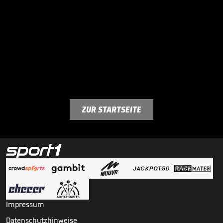
ZUR STARTSEITE
Impressum
Datenschutzhinweise