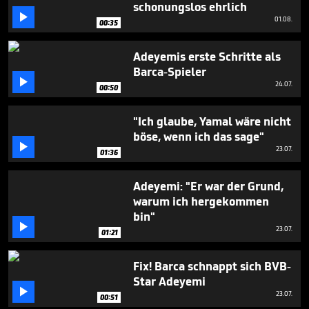
schonungslos ehrlich

01.08.
00:35
Adeyemis erste Schritte als
Barca-Spieler

24.07.
00:50
"Ich glaube, Yamal wäre nicht
böse, wenn ich das sage"

23.07.
01:36
Adeyemi: "Er war der Grund,
warum ich hergekommen
bin"

23.07.
01:21
Fix! Barca schnappt sich BVB-
Star Adeyemi

23.07.
00:51