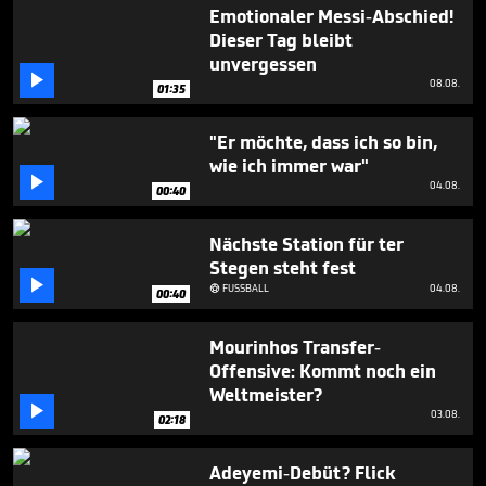
58
Emotionaler Messi-Abschied!
seconds
Dieser Tag bleibt
unvergessen

08.08.
01:35
"Er möchte, dass ich so bin,
wie ich immer war"

04.08.
00:40
Nächste Station für ter
Stegen steht fest

FUSSBALL
04.08.

00:40
Mourinhos Transfer-
Offensive: Kommt noch ein
Weltmeister?

03.08.
02:18
Adeyemi-Debüt? Flick