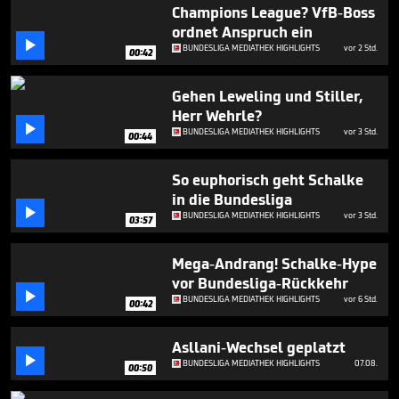
1
Champions League? VfB-Boss
minute,
ordnet Anspruch ein
3

BUNDESLIGA MEDIATHEK HIGHLIGHTS
vor 2 Std.
seconds
00:42
Gehen Leweling und Stiller,
Herr Wehrle?

BUNDESLIGA MEDIATHEK HIGHLIGHTS
vor 3 Std.
00:44
So euphorisch geht Schalke
in die Bundesliga

BUNDESLIGA MEDIATHEK HIGHLIGHTS
vor 3 Std.
03:57
Mega-Andrang! Schalke-Hype
vor Bundesliga-Rückkehr

BUNDESLIGA MEDIATHEK HIGHLIGHTS
vor 6 Std.
00:42
Asllani-Wechsel geplatzt

BUNDESLIGA MEDIATHEK HIGHLIGHTS
07.08.
00:50