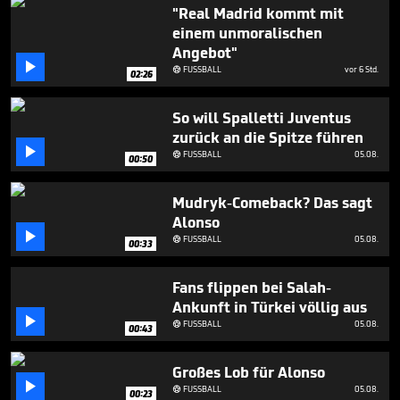
1
"Real Madrid kommt mit
minute,
einem unmoralischen
22
Angebot"
seconds

FUSSBALL
vor 6 Std.

02:26
So will Spalletti Juventus
zurück an die Spitze führen

FUSSBALL
05.08.

00:50
Mudryk-Comeback? Das sagt
Alonso

FUSSBALL
05.08.

00:33
Fans flippen bei Salah-
Ankunft in Türkei völlig aus

FUSSBALL
05.08.

00:43
Großes Lob für Alonso

FUSSBALL
05.08.

00:23