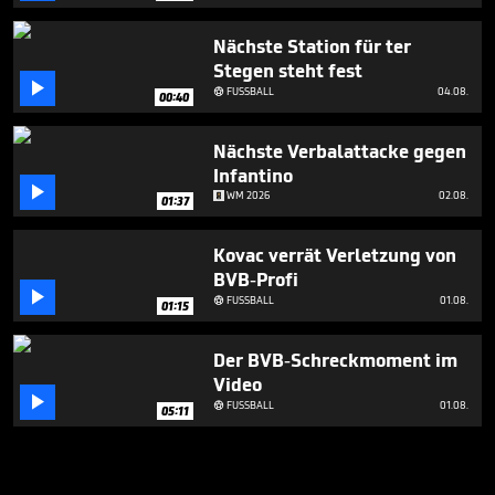
Nächste Station für ter
Stegen steht fest

FUSSBALL
04.08.

00:40
Nächste Verbalattacke gegen
Infantino

WM 2026
02.08.
01:37
Kovac verrät Verletzung von
BVB-Profi

FUSSBALL
01.08.

01:15
Der BVB-Schreckmoment im
Video

FUSSBALL
01.08.

05:11