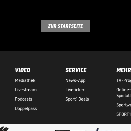
ZUR STARTSEITE
VIDEO
SERVICE
MEHR
Mediathek
News-App
TV-Pr
Livestream
Liveticker
Online
Spielo
Podcasts
Sport1 Deals
Sportw
Doppelpass
SPORT1