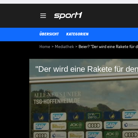

ÜBERSICHT
KATEGORIEN
Home
>
Mediathek
>
Beier? "Der wird eine Rakete für
"Der wird eine Rakete für de
"Der wird eine Raket
Fußball werden"
Im Interview spricht Hoffenheim
Stürmer Maximilian Beier.
BUNDESLIGA MEDIATHEK HIGHLIGHTS