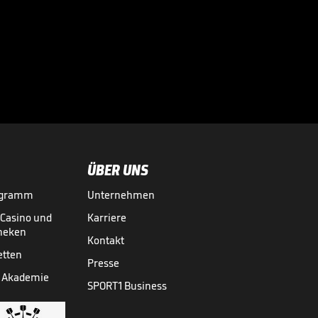
Bei diesen
Superstars
kassierte die

Bundesliga richtig
BUNDESLIGA MEDIATHEK HIGHLIGHTS
07.08.
03:01
ab
ÜBER UNS
ogramm
Unternehmen
-Casino und
Karriere
theken
Kontakt
etten
Presse
 Akademie
SPORT1 Business