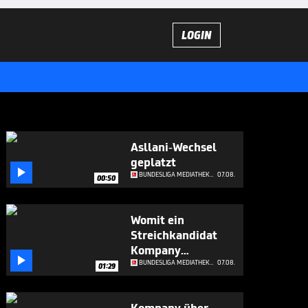
LOGIN
Asllani-Wechsel
geplatzt

BUNDESLIGA MEDIATHEK HIGHLIGHTS
07.08.
00:50
Womit ein
Streichkandidat
Kompany

beeindruckt
BUNDESLIGA MEDIATHEK HIGHLIGHTS
07.08.
01:29