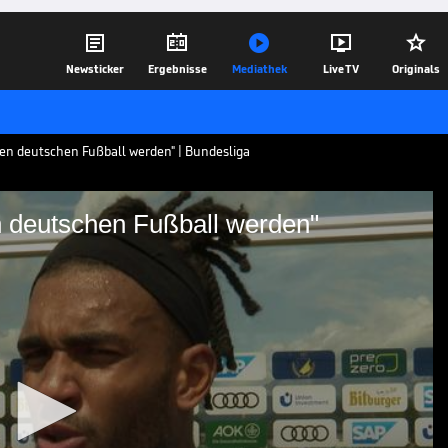





Newsticker
Ergebnisse
Mediathek
Live TV
Originals
 den deutschen Fußball werden" | Bundesliga
n deutschen Fußball werden"
e für den deutschen
-Verteidiger Kevin Akpoguma über TSG-
02.08.24