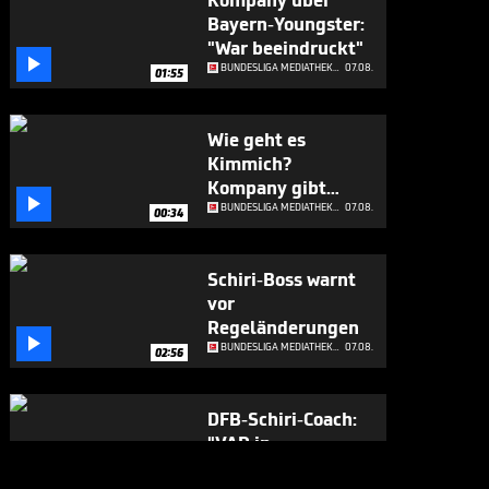
Kompany über
Bayern-Youngster:
"War beeindruckt"

BUNDESLIGA MEDIATHEK HIGHLIGHTS
07.08.
01:55
Wie geht es
Kimmich?
Kompany gibt

Update
BUNDESLIGA MEDIATHEK HIGHLIGHTS
07.08.
00:34
Schiri-Boss warnt
vor
Regeländerungen

BUNDESLIGA MEDIATHEK HIGHLIGHTS
07.08.
02:56
DFB-Schiri-Coach:
"VAR in
Deutschland ist

BUNDESLIGA MEDIATHEK HIGHLIGHTS
07.08.