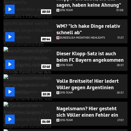
minute,
sagen, haben keine Ahnung"
25

DFB-TEAM
01.08.
seconds
00:50
WM? "Ich hake Dinge relativ
schnell ab"

BUNDESLIGA MEDIATHEK HIGHLIGHTS
31.07.
00:44
Dieser Klopp-Satz ist auch
beim FC Bayern angekommen

DFB-TEAM
28.07.
02:46
Volle Breitseite! Hier ledert
Völler gegen Argentinien

DFB-TEAM
28.07.
02:26
Nagelsmann? Hier gesteht
sich Völler einen Fehler ein

DFB-TEAM
27.07.
04:08