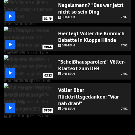
Nagelsmann? "Das war jetzt
nicht so sein Ding"

DFB-TEAM
27.07.
04:19
Hier legt Völler die Kimmich-
Debatte in Klopps Hände

DFB-TEAM
27.07.
01:44
"Scheißhausparolen!" Völler-
Klartext zum DFB

DFB-TEAM
27.07.
02:22
Völler über
Rücktrittsgedanken: "War
nah dran!"

DFB-TEAM
27.07.
01:59