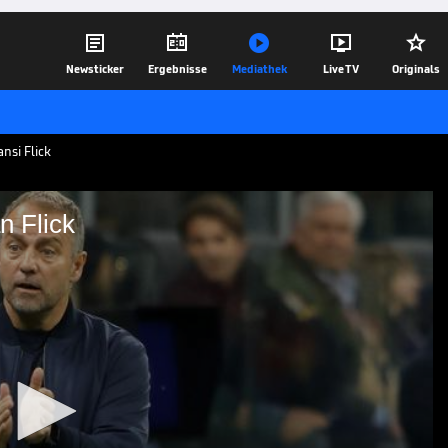





Newsticker
Ergebnisse
Mediathek
Live TV
Originals
nsi Flick
n Flick
ärung an Flick
ions-League-Halbfinale gegen Inter ist
frieden mit der Arbeit von Trainer Hansi
07.05.25