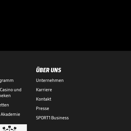
Große Worte nach
Final-Drama!

CHAMPIONS LEAGUE
30.05.
00:43
ÜBER UNS
ogramm
Unternehmen
-Casino und
Karriere
theken
Kontakt
etten
Presse
 Akademie
SPORT1 Business