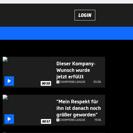
LOGIN
Dieser Kompany-
Wunsch wurde
jetzt erfüllt

CHAMPIONS LEAGUE
05.08.
00:50
"Mein Respekt für
ihn ist danach noch
größer geworden"

CHAMPIONS LEAGUE
19.06.
00:57