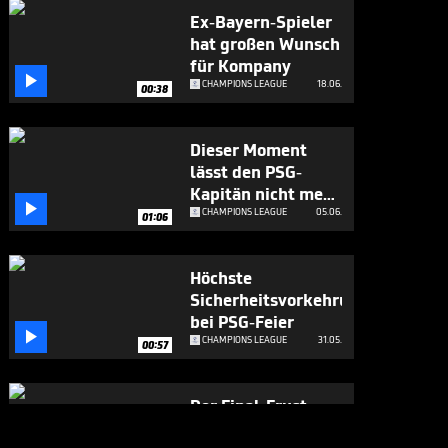
Ex-Bayern-Spieler
hat großen Wunsch
für Kompany

CHAMPIONS LEAGUE
18.06.
00:38
Dieser Moment
lässt den PSG-
Kapitän nicht mehr

los
CHAMPIONS LEAGUE
05.06.
01:06
Höchste
Sicherheitsvorkehrungen
bei PSG-Feier

CHAMPIONS LEAGUE
31.05.
00:57
Der Final-Frust
richtet sich auch an