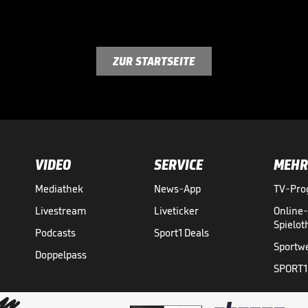
ZUR STARTSEITE
VIDEO
SERVICE
MEHR
Mediathek
News-App
TV-Pr
Livestream
Liveticker
Online
Spielo
Podcasts
Sport1 Deals
Sportw
Doppelpass
SPORT1