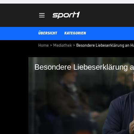

ÜBERSICHT
KATEGORIEN
Home
>
Mediathek
>
Besondere Liebeserklärung an Ha
Besondere Liebeserklärung a
Besondere Liebeserkl
Trotz des Ausscheidens im Champ
Barca-Fan Joachim Llambi hochzu
Flick.
CHAMPIONS LEAGUE