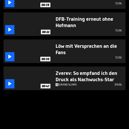

12.06.
00:39
DFB-Training erneut ohne
Hofmann

12.06.
00:22
Löw mit Versprechen an die
Fans

12.06.
00:30
Zverev: So empfand ich den
Druck als Nachwuchs-Star

GRAND SLAMS
09.06.
00:47