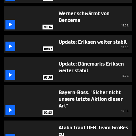
35
seconds
Werner schwärmt von
Benzema

13.06.
00:34
Update: Eriksen weiter stabil

13.06.
00:47
Update: Dänemarks Eriksen
weiter stabil

13.06.
02:30
Bayern-Boss: "Sicher nicht
unsere letzte Aktion dieser
Art"

12.06.
00:43
Alaba traut DFB-Team Großes
zu