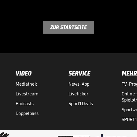
ZUR STARTSEITE
VIDEO
SERVICE
MEHR
Mediathek
News-App
TV-Pr
Livestream
Liveticker
Online
Spielo
Podcasts
Sport1 Deals
Sportw
Doppelpass
SPORT1