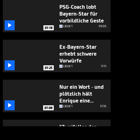
PSG-Coach lobt
Bayern-Star für
vorbildliche Geste

LIGUE 1
09.05.
01:18
Ex-Bayern-Star
erhebt schwere
Vorwürfe

LIGUE 1
11.11.
01:25
Nur ein Wort - und
plötzlich hält
Enrique eine

flammende Rede
LIGUE 1
31.10.
01:08
"Zweifellos der
beste