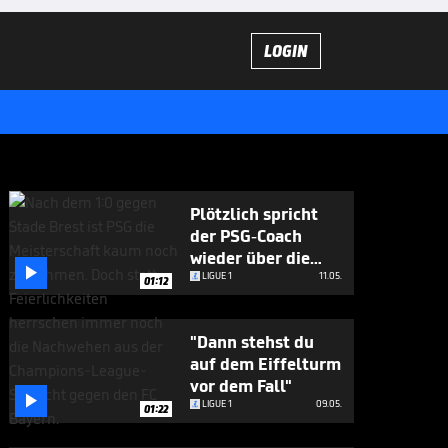
LOGIN
Plötzlich spricht
der PSG-Coach
wieder über die

Bayern
LIGUE 1
11.05.
01:12
"Dann stehst du
auf dem Eiffelturm
vor dem Fall"

LIGUE 1
09.05.
01:22