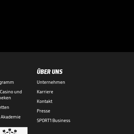
Donnarumma-Aus:
So erklärt Enrique
den PSG-Knall

LIGUE 1
12.08.
00:45
ÜBER UNS
ogramm
Unternehmen
-Casino und
Karriere
theken
Kontakt
etten
Presse
 Akademie
SPORT1 Business