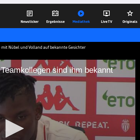





Newsticker
Ergebnisse
Mediathek
Live TV
Originals
o mit Nübel und Volland auf bekannte Gesichter
e Teamkollegen sind ihm bekannt
h: Diese Teamkollegen
co in der kommenden Saison. Mit
 trifft er auf zwei heimische Profis, die
nt.