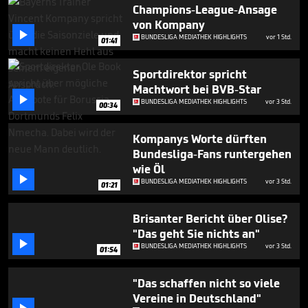
1
Champions-League-Ansage
minute,
von Kompany
9

BUNDESLIGA MEDIATHEK HIGHLIGHTS
vor 1 Std.
seconds
01:41
Sportdirektor spricht
Machtwort bei BVB-Star

BUNDESLIGA MEDIATHEK HIGHLIGHTS
vor 3 Std.
00:34
Kompanys Worte dürften
Bundesliga-Fans runtergehen
wie Öl

BUNDESLIGA MEDIATHEK HIGHLIGHTS
vor 3 Std.
01:21
Brisanter Bericht über Olise?
"Das geht Sie nichts an"

BUNDESLIGA MEDIATHEK HIGHLIGHTS
vor 3 Std.
01:54
"Das schaffen nicht so viele
Vereine in Deutschland"