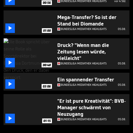

BUNDESLIGA MEDIATHEK HIGHLIGHTS
vor 4 Std.
00:56
Mega-Transfer? So ist der
Stand bei Diomande

BUNDESLIGA MEDIATHEK HIGHLIGHTS
05.08.
01:00
Druck? "Wenn man die
Zeitung lesen würde,
vielleicht"

BUNDESLIGA MEDIATHEK HIGHLIGHTS
05.08.
00:48
Ein spannender Transfer

BUNDESLIGA MEDIATHEK HIGHLIGHTS
05.08.
03:06
"Er ist pure Kreativität": BVB-
Manager schwärmt von
Neuzugang

BUNDESLIGA MEDIATHEK HIGHLIGHTS
05.08.
01:15