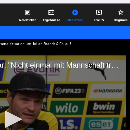





Newsticker
Ergebnisse
Mediathek
Live TV
Originals
ersonalsituation um Julian Brandt & Co. auf
Terzic mit Update zu BVB-Star: "Nicht einmal mit Mannschaft trainiert"
 BVB-Star: "Nicht einmal
iert"
lrennen der Bundesliga wieder auf Marco
derweil noch nicht wieder trainieren.
16.03.23