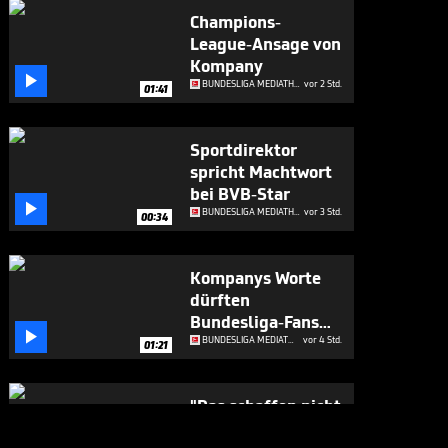
Champions-
League-Ansage von
Kompany

BUNDESLIGA MEDIATHEK HIGHLIGHTS
vor 2 Std.
01:41
Sportdirektor
spricht Machtwort
bei BVB-Star

BUNDESLIGA MEDIATHEK HIGHLIGHTS
vor 3 Std.
00:34
Kompanys Worte
dürften
Bundesliga-Fans

runtergehen wie Öl
BUNDESLIGA MEDIATHEK HIGHLIGHTS
vor 4 Std.
01:21
"Das schaffen nicht
so viele Vereine in