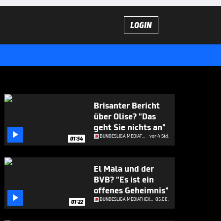
LOGIN
Brisanter Bericht
über Olise? "Das
geht Sie nichts an"

BUNDESLIGA MEDIATHEK HIGHLIGHTS
vor 4 Std.
01:54
El Mala und der
BVB? "Es ist ein
offenes Geheimnis"

BUNDESLIGA MEDIATHEK HIGHLIGHTS
05.08.
01:22