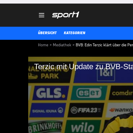

ÜBERSICHT
KATEGORIEN
Home
>
Mediathek
>
BVB: Edin Terzic klärt über die P
Terzic mit Update zu
mit Mannschaft train
Borussia Dortmund kann im Tite
Reus setzen. Julian Brandt kann 
BUNDESLIGA MEDIATHEK HIGHLIGHTS