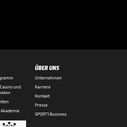
"Er ist pure
Kreativität": BVB-
Manager schwärmt

von Neuzugang
BUNDESLIGA MEDIATHEK HIGHLIGHTS
05.08.
01:15
ÜBER UNS
ogramm
Unternehmen
-Casino und
Karriere
theken
Kontakt
etten
Presse
 Akademie
SPORT1 Business