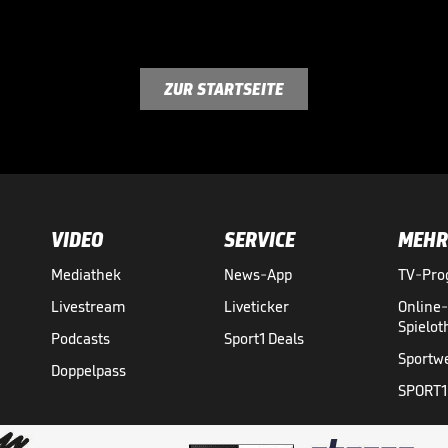
ZUR STARTSEITE
VIDEO
SERVICE
MEHR
Mediathek
News-App
TV-Pr
Livestream
Liveticker
Online
Spielo
Podcasts
Sport1 Deals
Sportw
Doppelpass
SPORT1