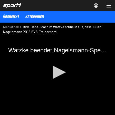


ÜBERSICHT
KATEGORIEN
Mediathek
>
BVB: Hans-Joachim Watzke schließt aus, dass Julian
Nagelsmann 2018 BVB-Trainer wird.
Watzke beendet Nagelsmann-
Watzke beendet Nagelsmann-Spekulationen
Spekulationen
Hasenhüttl verrät Zukunftsplan / Titel-Rekorde für Real Madrid
17.12.17
0
seconds
of